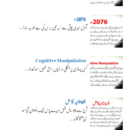
2076ء
آئزل میری پوتی ہے‘ یہ تین برس کی ہے اور یہ سارا…
Cognitive Manipulation
کسی پہاڑی پر جنگلی مرغیاں رہتی تھیں‘ وہ تعداد…
بلوچستان کا حل
آج سے 15 سال قبل میرے پاس ایک نوجوان آیا‘ وہ
خیبرپختونخواہ…