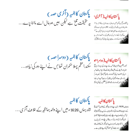
پاکستان کا المیہ (آخری حصہ)
یہ حقیقت تلخ ہے لیکن ہمیں بہرحال اسے ماننا پڑے…
پاکستان کا المیہ (دوسرا حصہ)
سکندراعظم پہلا حکمران تھا جس نے اپنے دور کی زیادہ…
پاکستان کا المیہ
شاہ جہاں 1626ء میں اپنے والد جہانگیر کے خلاف آخری…