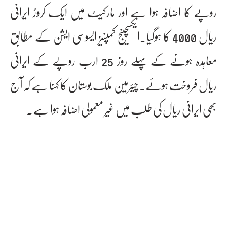
روپے کا اضافہ ہوا ہے اور مارکیٹ میں ایک کروڑ ایرانی
ریال 4000 کا ہوگیا۔ایکسچینج کمپنیز ایسوسی ایشن کے مطابق
معاہدہ ہونے کے پہلے روز 25 ارب روپے کے ایرانی
ریال فروخت ہوئے۔چیئرمین ملک بوستان کا کہنا ہے کہ آج
بھی ایرانی ریال کی طلب میں غیر معمولی اضافہ ہوا ہے۔