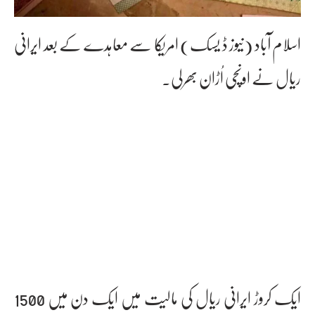
اسلام آباد (نیوز ڈ یسک) امریکا سے معاہدے کے بعد ایرانی
ریال نے اونچی اُڑان بھرلی۔
ایک کروڑ ایرانی ریال کی مالیت میں ایک دن میں 1500