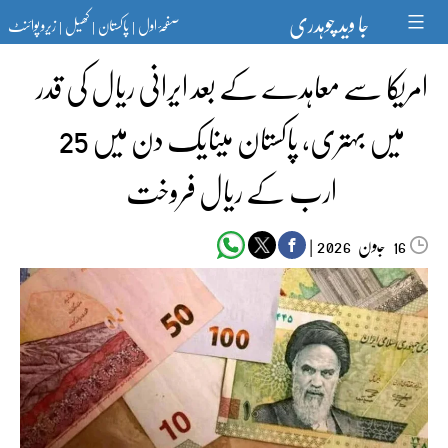
Ski
جا وید چوہدری
صفحۂ اول
پاکستان
کھیل
زیرو پوائنٹ
t
|
|
|
conten
امریکا سے معاہدے کے بعد ایرانی ریال کی قدر
میں بہتری، پاکستان میںایک دن میں 25
ارب کے ریال فروخت
جون‬‮
|
2026
16