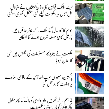
نیٹ بلنگ قوانین کا نفاذ ،پاکستانیوں نے متبادل
حل نکال لیا،حکومت کیلئے نئی مشکل کھڑی ہوگئی
موسم کا تیور بدل گیا، ملک کے بیشتر علاقوں میں
بارشوں کا نیا سلسلہ شروع ہونے کا امکان
حکومت نے پیٹرولیم مصنوعات کی قیمتوں میں کمی
کا اعلان کردیا
پاکستان، سعودی عرب اور ترکیہ کے دفاعی معاہدے
پر بھارت کا رد عمل آگیا
طالبعلم نے گھر میں دادا دادی کو ہلاک کیا پھر سکول
جاکر 5ٹیچرز کو مارا، ہوشربا تفصیلات