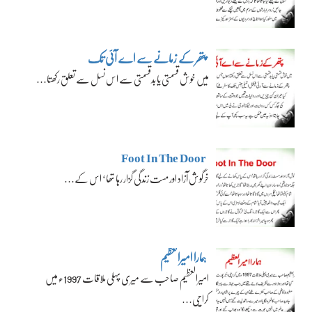
پتھر کے زمانے سے اے آئی تک
میں خوش قسمتی یا بدقسمتی سے اس نسل سے تعلق رکھتا…
Foot In The Door
خرگوش آزاد اور مست زندگی گزار رہا تھا‘ اس کے…
ہمارا امیرالعظیم
امیرالعظیم صاحب سے میری پہلی ملاقات 1997ء میں
کراچی…