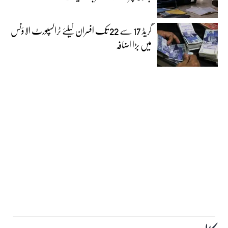
گریڈ 17 سے 22 تک افسران کیلئے ٹرانسپورٹ الاؤنس
میں بڑا اضافہ