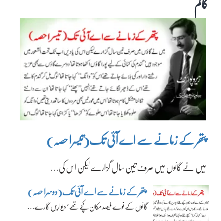
کالم
پتھر کے زمانے سے اے آئی تک(تیسرا حصہ)
میں نے گائوں میں صرف تین سال گزارے لیکن اس کی…
پتھر کے زمانے سے اے آئی تک(دوسرا حصہ)
گائوں کے نوے فیصد مکان کچے تھے‘ دیواریں گارے…