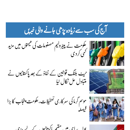
آج کی سب سے زیادہ پڑھی جانے والی خبریں
حکومت نے پیٹرولیم مصنوعات کی قیمتوں میں مزید
کمی کردی
نیٹ بلنگ قوانین کے نفاذ کے بعد پاکستانیوں نے
متبادل حل نکال لیا
موسم گرما کی سرکاری تعطیلات،حکومت پنجاب کا بڑا
فیصلہ
یو اے ای میں مقیم پاکستانیوں کے لیے بڑی