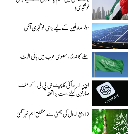
خوشخبری!
سولر صارفین کے لیے بڑی خوشخبری آگئی
حملے کا خدشہ، سعودی عرب میں ہائی الرٹ
اوپن اے آئی کا چیٹ جی پی ٹی کے مفت
صارفین کیلئے بہت بڑا تحفہ
12 ربیع الاول کی چھٹی سے متعلق اہم خبر آگئی