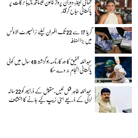
تھائی لینڈ؛ دورانِ پرواز خاتون کیساتھ نازیبا حرکات پر
پاکستانی سیاح گرفتار
گریڈ 17 سے 22 تک افسران کیلئے ٹرانسپورٹ الاؤنس
میں بڑا اضافہ
عبداللہ شفیق کا وہ کارنامہ جو گزشتہ 49 سال میں کوئی
پاکستانی انجام نہ دے سکا
عبداللہ طاہر قتل کیس،مقتول کے ڈرائیور کو 22سالہ
لڑکی کے ذریعے ہنی ٹریپ کیے جانے کا انکشاف