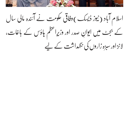
اسلام آباد (نیوز ڈیسک)وفاقی حکومت نے آئندہ مالی سال
کے بجٹ میں ایوانِ صدر اور وزیرِاعظم ہاؤس کے باغات،
لانز اور سبزہ زاروں کی نگہداشت کے لیے