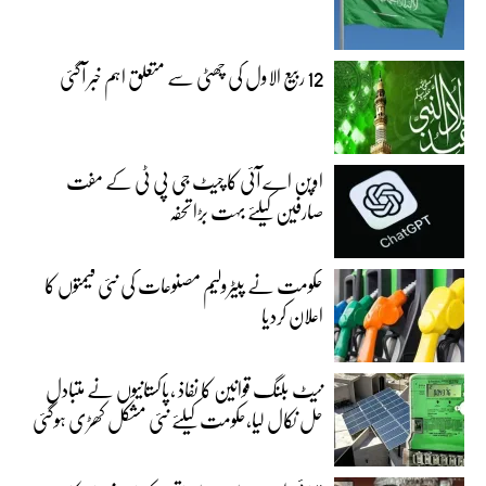
12 ربیع الاول کی چھٹی سے متعلق اہم خبر آگئی
اوپن اے آئی کا چیٹ جی پی ٹی کے مفت
صارفین کیلئے بہت بڑا تحفہ
حکومت نے پیٹرولیم مصنوعات کی نئی قیمتوں کا
اعلان کردیا
نیٹ بلنگ قوانین کا نفاذ ،پاکستانیوں نے متبادل
حل نکال لیا،حکومت کیلئے نئی مشکل کھڑی ہوگئی