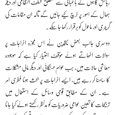
رہائش گاہوں کے باغبانی سے متعلق مختلف انتظامی اور دیکھ
بھال کے امور پر خرچ کیے جائیں گے تاکہ ان مقامات کی
گرینری اور ماحول کو برقرار رکھا جا سکے۔
دوسری جانب بعض ناقدین نے اس مجوزہ اخراجات پر
سوالات اٹھاتے ہوئے مؤقف اختیار کیا ہے کہ موجودہ
معاشی حالات میں، جب عوام مہنگائی اور دیگر مالی مشکلات
کا سامنا کر رہے ہیں، ایسے اخراجات پر بحث ہونا فطری امر
ہے۔ ان کے مطابق قومی وسائل کے استعمال میں
ترجیحات کا تعین عوامی ضروریات کو مدنظر رکھتے ہوئے کیا جانا