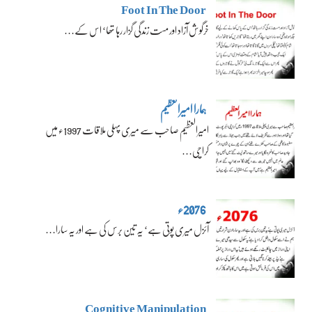
Foot In The Door
خرگوش آزاد اور مست زندگی گزار رہا تھا‘ اس کے…
ہمارا امیرالعظیم
امیرالعظیم صاحب سے میری پہلی ملاقات 1997ء میں
کراچی…
2076ء
آئزل میری پوتی ہے‘ یہ تین برس کی ہے اور یہ سارا…
Cognitive Manipulation