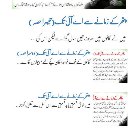
پتھر کے زمانے سے اے آئی تک(تیسرا حصہ)
میں نے گائوں میں صرف تین سال گزارے لیکن اس کی…
پتھر کے زمانے سے اے آئی تک(دوسرا حصہ)
گائوں کے نوے فیصد مکان کچے تھے‘ دیواریں گارے…
پتھر کے زمانے سے اے آئی تک
میں خوش قسمتی یا بدقسمتی سے اس نسل سے تعلق رکھتا…