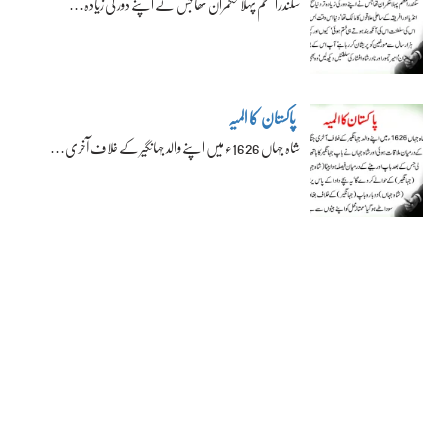
سکندراعظم پہلا حکمران تھا جس نے اپنے دور کی زیادہ…
پاکستان کا المیہ
شاہ جہاں 1626ء میں اپنے والد جہانگیر کے خلاف آخری…