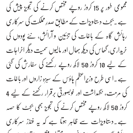
مجموعی طور پر 15 کروڑ روپے مختص کرنے کی تجویز پیش کی
ہے۔بجٹ دستاویزات کے مطابق صدرِ مملکت کی سرکاری
رہائش گاہ کے باغات کی تزئین و آرائش، نئے پودوں کی
خریداری، گھاس کی دیکھ بھال اور مالیوں سمیت دیگر اخراجات
کے لیے 10 کروڑ 50 لاکھ روپے رکھنے کی سفارش کی گئی
ہے۔اسی طرح وزیرِاعظم ہاؤس کے سبزہ زاروں اور باغات
کی مرمت، نگہداشت اور خوبصورتی برقرار رکھنے کے لیے 4
کروڑ 50 لاکھ روپے مختص کرنے کی تجویز بھی بجٹ کا حصہ
ہے۔دستاویزات سے ظاہر ہوتا ہے کہ یہ فنڈز سرکاری