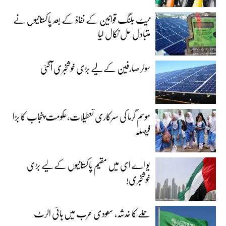
نیٹ بلنگ قوانین کے نفاذ کے بعد پاکستانیوں نے
متبادل حل نکال لیا
سولر صارفین کے لیے بڑی خوشخبری آگئی
موسم گرما کی سرکاری تعطیلات،حکومت پنجاب کا بڑا
فیصلہ
یو اے ای میں مقیم پاکستانیوں کے لیے بڑی
خوشخبری!
حملے کا خدشہ، سعودی عرب میں ہائی الرٹ