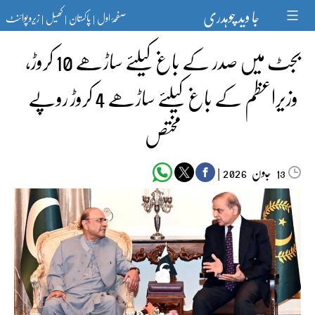
Ski
جا وید چوہدری
صفحۂ اول
پاکستان
کھیل
زیرو پوائنٹ
t
|
|
|
conten
بجٹ میں صدر کے باغ کیلئے ساڑھے 10 کروڑ،
وزیراعظم کے باغ کیلئے ساڑھے 4 کروڑ روپے
مختص
جون‬‮
|
2026
13