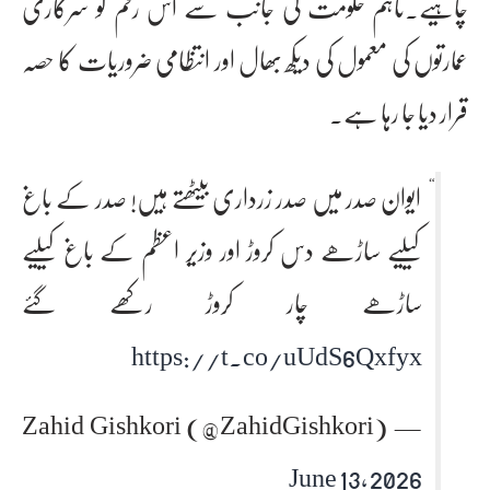
چاہیے۔تاہم حکومت کی جانب سے اس رقم کو سرکاری
عمارتوں کی معمول کی دیکھ بھال اور انتظامی ضروریات کا حصہ
قرار دیا جا رہا ہے۔
ایوان صدر میں صدر زرداری بیٹھتے ہیں! صدر کے باغ
کیلیے ساڑھے دس کروڑ اور وزیر اعظم کے باغ کیلیے
ساڑھے چار کروڑ رکھے گئے
https://t.co/uUdS6Qxfyx
— Zahid Gishkori (@ZahidGishkori)
June 13, 2026