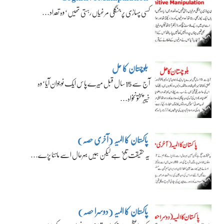
کسی پہاڑی پر جنگلی مرغیاں رہتی تھیں‘ وہ تعداد…
بلوچستان کا حل
آج سے 15 سال قبل میرے پاس ایک نوجوان آیا‘ وہ
خیبرپختونخواہ…
پاکستان کا المیہ (آخری حصہ)
یہ حقیقت تلخ ہے لیکن ہمیں بہرحال اسے ماننا پڑے…
پاکستان کا المیہ (دوسرا حصہ)