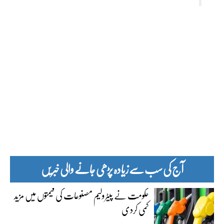
آج کی سب سے زیادہ پڑھی جانے والی خبریں
حکومت نے پیٹرولیم مصنوعات کی قیمتوں میں مزید
کمی کردی