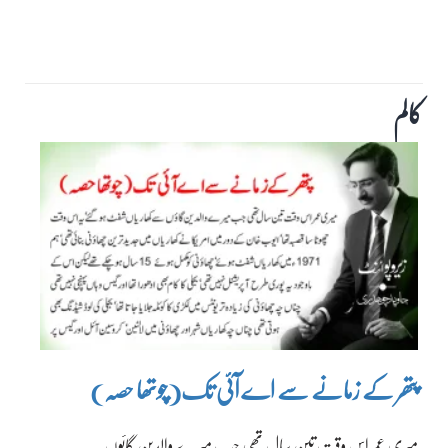
کالم
پتھر کے زمانے سے اے آئی تک(چوتھا حصہ)
میری عمر اس وقت تین سال تھی جب میرے والدین گائوں…