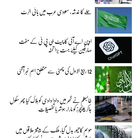
حملے کا خدشہ، سعودی عرب میں ہائی الرٹ
اوپن اے آئی کا چیٹ جی پی ٹی کے مفت
صارفین کیلئے بہت بڑا تحفہ
12 ربیع الاول کی چھٹی سے متعلق اہم خبر آگئی
طالبعلم نے گھر میں دادا دادی کو ہلاک کیا پھر سکول
جاکر 5ٹیچرز کو مارا، ہوشربا تفصیلات
موسم کا تیور بدل گیا، ملک کے بیشتر علاقوں میں