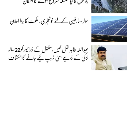
بارشوں کا نیا سلسلہ شروع ہونے کا امکان
سولر صارفین کےلئے خوشخبری، حکوت کا بڑا اعلان
عبداللہ طاہر قتل کیس،مقتول کے ڈرائیور کو 22سالہ
لڑکی کے ذریعے ہنی ٹریپ کیے جانے کا انکشاف