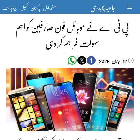
Ski
جا وید چوہدری
صفحۂ اول
پاکستان
کھیل
زیرو پوائنٹ
t
|
|
|
conten
پی ٹی اے نے موبائل فون صارفین کو اہم
سہولت فراہم کر دی
جون‬‮
|
2026
12