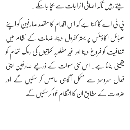
لیتے رہیں تاکہ اضافی اخراجات سے بچا جا سکے۔
پی ٹی اے کا کہنا ہے کہ اس اقدام کا مقصد صارفین کو اپنے
موبائل اکاؤنٹس پر بہتر کنٹرول دینا، خدمات کے نظام میں
شفافیت کو فروغ دینا اور غیر مطلوبہ کٹوتیوں کی روک تھام کو
یقینی بنانا ہے۔ اس نئی سہولت کے ذریعے صارفین اپنی
فعال سروسز سے مکمل آگاہی حاصل کر سکیں گے اور
ضرورت کے مطابق ان کا انتظام خود کر سکیں گے۔