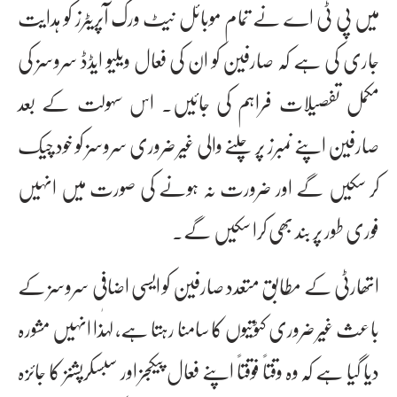
میں پی ٹی اے نے تمام موبائل نیٹ ورک آپریٹرز کو ہدایت
جاری کی ہے کہ صارفین کو ان کی فعال ویلیو ایڈڈ سروسز کی
مکمل تفصیلات فراہم کی جائیں۔ اس سہولت کے بعد
صارفین اپنے نمبرز پر چلنے والی غیر ضروری سروسز کو خود چیک
کر سکیں گے اور ضرورت نہ ہونے کی صورت میں انہیں
فوری طور پر بند بھی کرا سکیں گے۔
اتھارٹی کے مطابق متعدد صارفین کو ایسی اضافی سروسز کے
باعث غیر ضروری کٹوتیوں کا سامنا رہتا ہے، لہٰذا انہیں مشورہ
دیا گیا ہے کہ وہ وقتاً فوقتاً اپنے فعال پیکجز اور سبسکرپشنز کا جائزہ