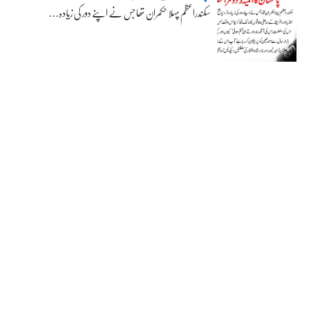
سکندراعظم پہلا حکمران تھا جس نے اپنے دور کی زیادہ…