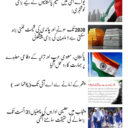
یو اے ای میں مقیم پاکستانیوں کے لیے بڑی
خوشخبری!
2030 تک سونے اور چاندی کی قیمت کتنی بڑھ
سکتی ہے؟ ماہرین کی بڑی پیشگوئی
پاکستان، سعودی عرب اور ترکیہ کے دفاعی معاہدے
پر بھارت کا رد عمل آگیا
پتھر کے زمانے سے اے آئی تک(چوتھا حصہ)
پنجاب میں تعلیمی اداروں کی چھٹیاں 31 اگست تک
بڑھانے کی حقیقت سامنے آگئی