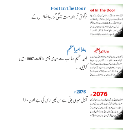
Foot In The Door
خرگوش آزاد اور مست زندگی گزار رہا تھا‘ اس کے…
ہمارا امیرالعظیم
امیرالعظیم صاحب سے میری پہلی ملاقات 1997ء میں
کراچی…
2076ء
آئزل میری پوتی ہے‘ یہ تین برس کی ہے اور یہ سارا…