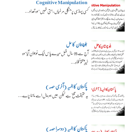
Cognitive Manipulation
کسی پہاڑی پر جنگلی مرغیاں رہتی تھیں‘ وہ تعداد…
بلوچستان کا حل
آج سے 15 سال قبل میرے پاس ایک نوجوان آیا‘ وہ
خیبرپختونخواہ…
پاکستان کا المیہ (آخری حصہ)
یہ حقیقت تلخ ہے لیکن ہمیں بہرحال اسے ماننا پڑے…
پاکستان کا المیہ (دوسرا حصہ)