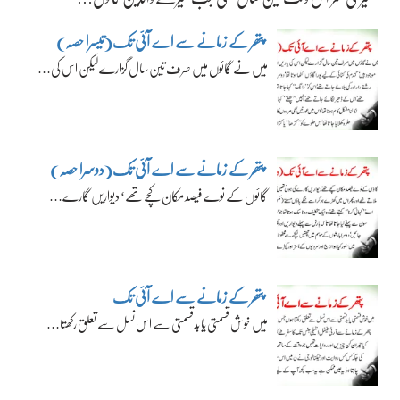
پتھر کے زمانے سے اے آئی تک(تیسرا حصہ)
میں نے گائوں میں صرف تین سال گزارے لیکن اس کی…
پتھر کے زمانے سے اے آئی تک(دوسرا حصہ)
گائوں کے نوے فیصد مکان کچے تھے‘ دیواریں گارے…
پتھر کے زمانے سے اے آئی تک
میں خوش قسمتی یا بدقسمتی سے اس نسل سے تعلق رکھتا…