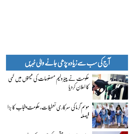
آج کی سب سے زیادہ پڑھی جانے والی خبریں
حکومت نے پیٹرولیم مصنوعات کی قیمتوں میں کمی
کا اعلان کردیا
موسم گرما کی سرکاری تعطیلات،حکومت پنجاب کا بڑا
فیصلہ