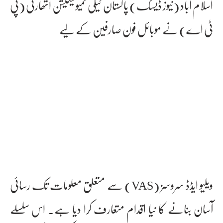
اسلام آباد (نیوز ڈیسک) پاکستان ٹیلی کمیونیکیشن اتھارٹی (پی
ٹی اے) نے موبائل فون صارفین کے لیے
ویلیو ایڈڈ سروسز (VAS) سے متعلق معلومات تک رسائی
آسان بنانے کا نیا اقدام متعارف کرا دیا ہے۔ اس سلسلے