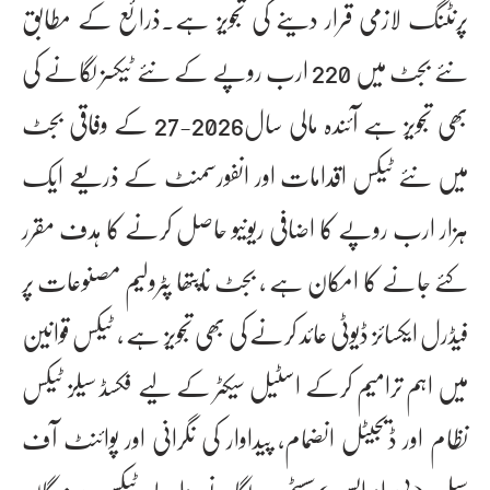
پرنٹنگ لازمی قرار دینے کی تجویز ہے۔ذرائع کے مطابق
نئے بجٹ میں 220 ارب روپے کے نئے ٹیکسز لگانے کی
بھی تجویز ہے آئندہ مالی سال2026-27 کے وفاقی بجٹ
میں نئے ٹیکس اقدامات اور انفورسمنٹ کے ذریعے ایک
ہزار ارب روپے کا اضافی ریونیو حاصل کرنے کا ہدف مقرر
کئے جانے کا امکان ہے ، بجٹ ناپتھا پٹرولیم مصنوعات پر
فیڈرل ایکسائز ڈیوٹی عائد کرنے کی بھی تجویز ہے ، ٹیکس قوانین
میں اہم ترامیم کرکے اسٹیل سیکٹر کے لیے فکسڈ سیلز ٹیکس
نظام اور ڈیجیٹل انضمام، پیداوار کی نگرانی اور پوائنٹ آف