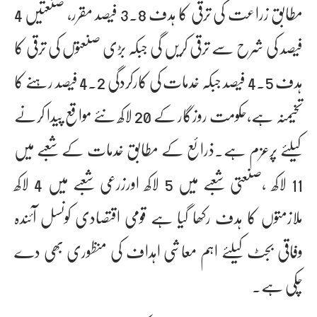
مطابق زراعت کی ترقی کا ہدف 3.8 فیصد مقرر، صنعتیں 4
فیصد کی شرح سے ترقی کریں گی جبکہ بڑی صنعتوں کی ترقی کا
ہدف 4.5 فیصد جبکہ خدمات کی کارکردگی 4.2 فیصد رہنے کا
تخیمنہ ہے،حکومت روزگار کے 20 لاکھ نئے مواقع پیدا کرنے
کیلئے پرعزم ہے۔ذرائع کے مطابق خدمات کے شعبے میں
11 لاکھ ،صنعتی شعبے میں 5 لاکھ اورزرعی شعبے میں 4 لاکھ
ملازمتوں کا ہدف رکھا گیا ہے قومی اقتصادی کونسل آئندہ
وفاقی بجٹ کیلئے اہم معاشی اہداف کی منظوری بھی دے
چکی ہے۔