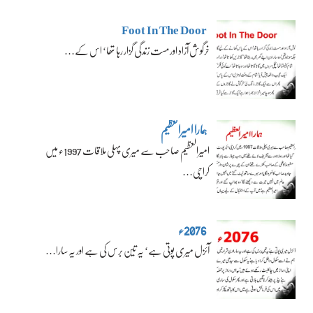
Foot In The Door
خرگوش آزاد اور مست زندگی گزار رہا تھا‘ اس کے…
ہمارا امیرالعظیم
امیرالعظیم صاحب سے میری پہلی ملاقات 1997ء میں
کراچی…
2076ء
آئزل میری پوتی ہے‘ یہ تین برس کی ہے اور یہ سارا…