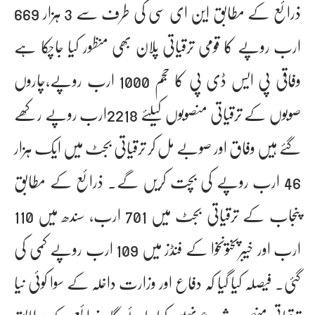
ذرائع کے مطابق این ای سی کی طرف سے 3 ہزار 669
ارب روپے کا قومی ترقیاتی پلان بھی منظور کیا جاچکا ہے
وفاقی پی ایس ڈی پی کا حجم 1000 ارب روپے،چاروں
صوبوں کے ترقیاتی منصوبوں کیلئے 2218ارب روپے رکھے
گئے ہیں وفاق اور صوبے مل کر ترقیاتی بجٹ میں ایک ہزار
46 ارب روپے کی بچت کریں گے۔ ذرائع کے مطابق
پنجاب کے ترقیاتی بجٹ میں 701 ارب، سندھ میں 110
ارب اور خیبرپختونخوا کے فنڈز میں 109 ارب روپے کمی کی
گئی۔ فیصلہ کیا گیا کہ دفاع اور وزارت داخلہ کے سوا کوئی نیا