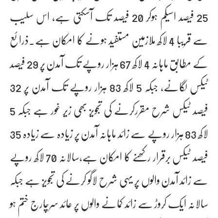
25 فیصد اسیکم ہوکر 20 فیصد تک آسکتی ہے، اس سلیب
سے قریبا 4 لاکھ ملازمین مستفید ہونے کا امکان ہے۔ذرائع
کے مطابق ماہانہ 4 لاکھ 67 ہزار روپے تک آمدن پر 29 فیصد
ٹیکس لگانے، جبکہ 5 لاکھ 83 ہزار روپے تک آمدن پر 32
فیصد ٹیکس شرح مقررکرنے کی تجویز بھی زیر غور ہے جبکہ 5
لاکھ 83 ہزار روپے سے زائد ماہانہ آمدن پر زیادہ سے زیادہ 35
فیصد ٹیکس برقرار رکھنے کا امکان ہے،سالانہ 70 لاکھ روپے
سے زائد آمدن والوں پر یہی شرح لاگو کرنے کی تجویز ہے جبکہ
سالانہ ایک کروڑ سے زائد کمانے والوں پر عائد سرچارج ختم ہو