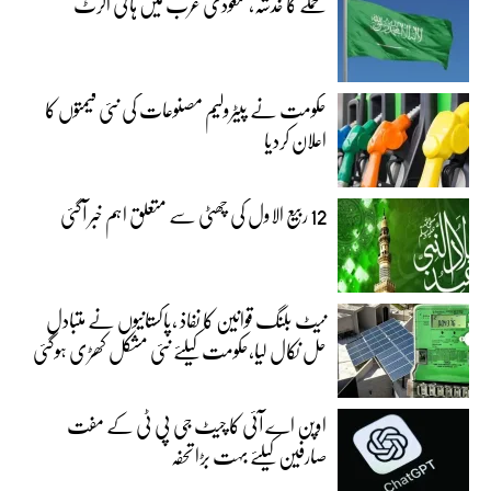
حملے کا خدشہ، سعودی عرب میں ہائی الرٹ
حکومت نے پیٹرولیم مصنوعات کی نئی قیمتوں کا
اعلان کردیا
12 ربیع الاول کی چھٹی سے متعلق اہم خبر آگئی
نیٹ بلنگ قوانین کا نفاذ ،پاکستانیوں نے متبادل
حل نکال لیا،حکومت کیلئے نئی مشکل کھڑی ہوگئی
اوپن اے آئی کا چیٹ جی پی ٹی کے مفت
صارفین کیلئے بہت بڑا تحفہ