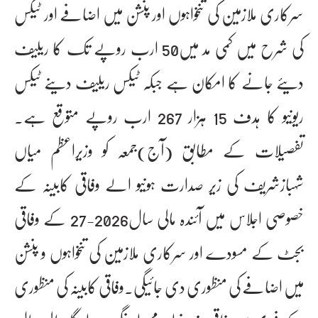
سرکاری ملازمین کی تنخواہوں اور پنشن میں اضافے اور ٹیکس
کی شرح میں کمی مد میں50 ارب روپے تک کا ریلیف
دیئے جانے کا امکان ہے جبکہ ٹیکس ریلیف دینے ٹیکس
ریونیو کا ہدف 15 ہزار 267 ارب روپے متوقع ہے۔
تفصیلات کے مطابق (آج)جمعہ کو وزیراعظم میاں
شہبازشریف کی زیر صدارت ہونیو الے وفاقی کابینہ کے
خصوصی اجلاس میں آئندہ مالی سال2026-27 کے وفاقی
بجٹ کے مسودے اور سرکاری ملازمین کی تنخواہوں و پنشن
میں اضافے کی منظوری دی جائیگی۔وفاقی کابینہ کی منظوری