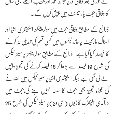
کے فوری بعد وفاقی وزیر خزانہ محمد اورنگزیب اگلے مالی سال
کا وفاقی بجٹ پارلیمنٹ میں پیش کریں گے۔
ذرائع کے مطابق وفاقی بجٹ میں سولر پینلز، اسٹیشنری اشیا اور
اسٹاک مارکیٹ پر عائد ٹیکسوں میں کسی قسم کی تبدیلی نہ کرنے
کا فیصلہ کیا گیا ہے۔ذرائع کے مطابق سولر پینلز پر سیلز ٹیکس
کی شرح 10 فیصد سے بڑھا کر 18 فیصد کرنے کی تجویز واپس
لے لی گئی ہے جبکہ اسٹیشنری اشیا پر سیلز ٹیکس میں اضافے
کی مجوزہ تجویز بھی بجٹ کا حصہ نہیں بنے گی،بجٹ میں
درآمدی الیکٹرک گاڑیوں (ای ویز)پر سیلز ٹیکس کی شرح 25