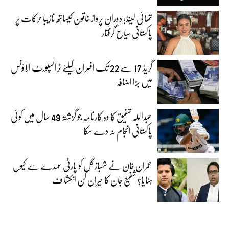
تھائی لینڈ؛ دورانِ پرواز خاتون کیساتھ نازیبا حرکات پر
پاکستانی سیاح گرفتار
گریڈ 17 سے 22 تک افسران کیلئے ٹرانسپورٹ الاؤنس
میں بڑا اضافہ
عبداللہ شفیق کا وہ کارنامہ جو گزشتہ 49 سال میں کوئی
پاکستانی انجام نہ دے سکا
عمران خان نے شہباز گل کو پارٹی عہدے سے کیوں
ہٹایا؟ شفیع جان کا حیران کن انکشا ف