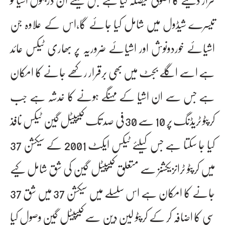
تیسرے شیڈول میں شامل کیا جائے گا،اس کے علاوہ جن
اشیائے خوردونوش اور اشیائے ضروریہ پر بھاری ٹیکس عائد
ہے اسے اگلے بجٹ میں بھی برقرار رکھے جانے کا امکان
ہے جس سے ان اشیا کے مہنگے ہونے کا خدشہ ہے جب
کرپٹو ٹریڈنگ پر 10 سے 30 فی صد تک کیپیٹل گین ٹیکس نافذ
کیا جا سکتا ہے جس کیلئے ٹیکس ایکٹ 2001 کے سیکشن 37
میں کرپٹو ٹرانزیکشنز سے متعلق کیپیٹل گین کی شق شامل کیے
جانے کا امکان ہے اس سلسلے میں سیکشن 37 میں شق 37
سی کا اضافہ کر کے کرپٹو لین دین سے کیپیٹل گین وصول کیا