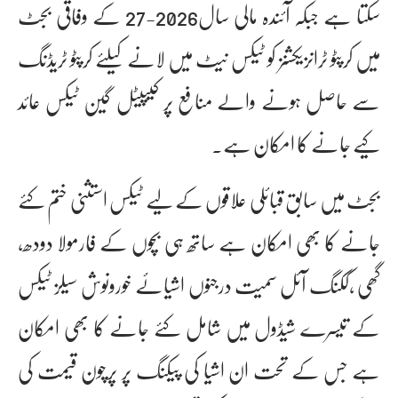
سکتا ہے جبکہ آئندہ مالی سال2026-27 کے وفاقی بجٹ
میں کرپٹو ٹرانزیکشنز کو ٹیکس نیٹ میں لانے کیلئے کرپٹو ٹریڈنگ
سے حاصل ہونے والے منافع پر کیپیٹل گین ٹیکس عائد
کیے جانے کا امکان ہے۔
بجٹ میں سابق قبائلی علاقوں کے لیے ٹیکس استثنی ختم کئے
جانے کا بھی امکان ہے ساتھ ہی بچوں کے فارمولا دودھ،
گھی ،ککنگ آئل سمیت درجنوں اشیائے خورونوش سیلز ٹیکس
کے تیسرے شیڈول میں شامل کئے جانے کا بھی امکان
ہے جس کے تحت ان اشیا کی پیکنگ پر پرچون قیمت کی