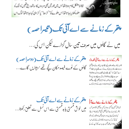
پتھر کے زمانے سے اے آئی تک(تیسرا حصہ)
میں نے گائوں میں صرف تین سال گزارے لیکن اس کی…
پتھر کے زمانے سے اے آئی تک(دوسرا حصہ)
گائوں کے نوے فیصد مکان کچے تھے‘ دیواریں گارے…
پتھر کے زمانے سے اے آئی تک
میں خوش قسمتی یا بدقسمتی سے اس نسل سے تعلق رکھتا…