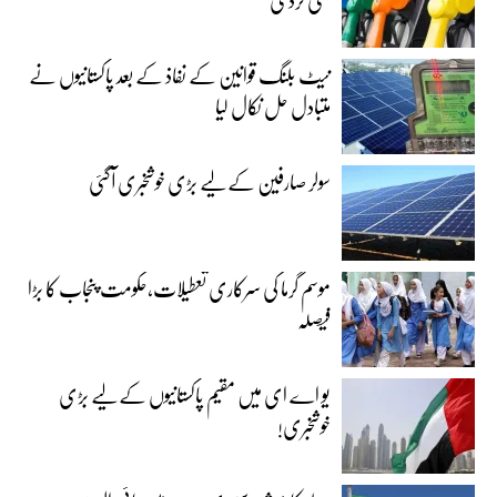
نیٹ بلنگ قوانین کے نفاذ کے بعد پاکستانیوں نے
متبادل حل نکال لیا
سولر صارفین کے لیے بڑی خوشخبری آگئی
موسم گرما کی سرکاری تعطیلات،حکومت پنجاب کا بڑا
فیصلہ
یو اے ای میں مقیم پاکستانیوں کے لیے بڑی
خوشخبری!