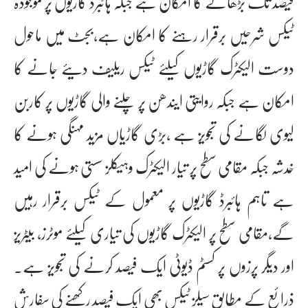
فیصد تک بڑھانے کا امکان ہے جبکہ ہائبرڈ گاڑیوں پر موجودہ
ٹیکس شرحیں برقرار رہنے کا امکان ہے،بجٹ میں ماحول
دوست الیکٹرک گاڑیوں کیلئے ٹیکس ریلیف دیئے جانے کا
امکان ہے جبکہ روایتی ایندھن پر چلنے والی گاڑیوں پر کاربن
لیوی لگانے کی تجویز ہے ،بڑی گاڑیاں مزید مہنگی ہونے کا
خدشہ جبکہ مقامی سطح پر تیار الیکٹرک وہیکلز سستی ہونے کی امید
ہے تاہم ہائبرڈ گاڑیوں پر معمول کے ٹیکس برقرار رہیں
گے،مقامی سطح پر الیکٹرک گاڑیوں کی تیاری کیلئے موٹرز، بیٹریز
اور دیگر پرزوں پر کسٹم ڈیوٹی ایک فیصد کرنے کی تجویز ہے۔
ذرائع کے مطابق سیلز ٹیکس بھی ایک فیصد رکھنے کی سفارش