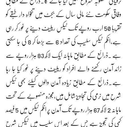
ترقیاتی منصوبہ شروع نہیں کیا جائے گا۔ذرائع کے مطابق
وفاقی حکومت نئے مالی سال کے بجٹ میں تنخواہ دار طبقے کو
تقریبا 50 ارب روپے تک ٹیکس ریلیف دینے پر غور کر رہی
ہے،انکم ٹیکس سلیب کی تعداد 6 سے بڑھا کر 8 کی جا سکتی
ہے ۔ذرائع کے مطابق ماہانہ ایک لاکھ 83 ہزار روپے سے
زائد آمدن رکھنے والے افراد کو ریلیف دینے پر غور کیا جا رہا
ہے۔ذرائع کے مطابق زیادہ آمدن والوں کیلئے بھی ٹیکس
شرح میں نرمی کی تجاویز شامل ہیں،مجوزہ منصوبے کے تحت
ماہانہ 2 لاکھ 67 ہزار روپے تک آمدن پر انکم ٹیکس میں 5 فیصد
کمی کی تجویز ہے جس کے بعد اس سلیب میں ٹیکس شرح