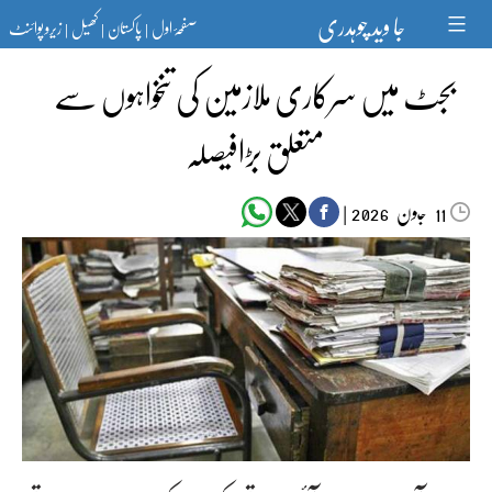
Ski
جا وید چوہدری
صفحۂ اول
پاکستان
کھیل
زیرو پوائنٹ
t
|
|
|
conten
بجٹ میں سرکاری ملازمین کی تنخواہوں سے
متعلق بڑافیصلہ
جون‬‮
|
2026
11