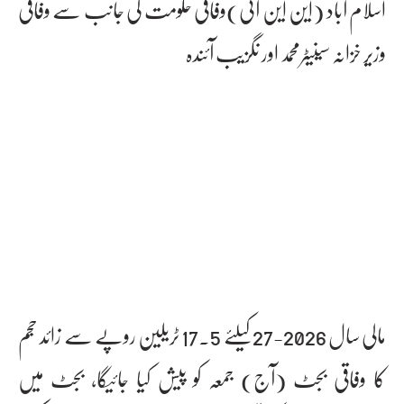
اسلام آباد (این این آئی)وفاقی حکومت کی جانب سے وفاقی
وزیر خزانہ سینیٹرمحمد اور نگزیب آئندہ
مالی سال 2026-27کیلئے 17.5 ٹریلین روپے سے زائد حجم
کا وفاقی بجٹ (آج) جمعہ کو پیش کیا جائیگا، بجٹ میں