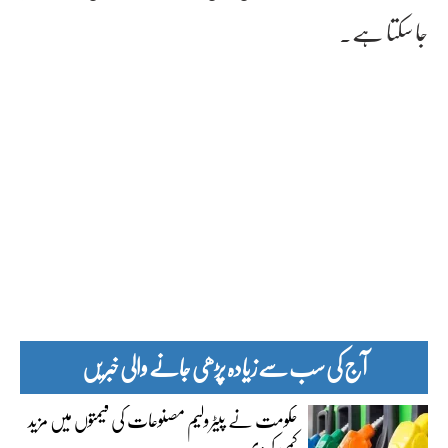
جا سکتا ہے۔
آج کی سب سے زیادہ پڑھی جانے والی خبریں
حکومت نے پیٹرولیم مصنوعات کی قیمتوں میں مزید
کمی کردی