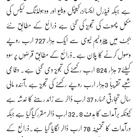
ہے جبکہ فیڈرل ایکسائز،کیپٹل ویلیو اور ودہولڈنگ ٹیکس کی
مکمل چھوٹ کی تجویز کی گئی ہے ذرائع کے مطابق نئے
بجٹ میں پیٹرولیم لیوی سے ایک ہزار 727 ارب روپے
وصول کرنے کا پلان ہے۔ذرائع کے مطابق قرضوں پر سود
کیلئے7 ہزار 824 ارب رکھنے کی تجویز دی گئی ہے۔ دفاعی
شعبے تقریباً 3ہزار ارب روپے رکھنے کی تجویز ہے ،آئندہ مالی
سال تجارتی خسارہ 37 ارب ڈالر سے زائد رہنے کا خدشہ ہے
کیونکہ برآمدات کا ہدف 32.8 ارب ڈالر مقرر کیا گیا ہے جبکہ
درآمدات کا تخمینہ 70 ارب ڈالر لگایا گیا ہے۔ذرائع کے