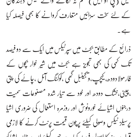
سیل (پی او ایس)سسٹم نہ لگانے والے ٹیکس دہندگان
کے لئے سخت سزائیں متعارف کروانے کا بھی فیصلہ کیا
ہے۔
ذرائع کے مطابق بجٹ میں سپرٹیکس میں ایک سے دو فیصد
تک کمی کی بھی تجویز ہے بجٹ میں شیر خوار بچوں کے
فارمولادودھ، کیچپ،ویجیٹبل گھی ،کوکنگ آئل ،چائے کی پتی
،چینی،خشک دودھ اور خود سے تیار شدہ مصنوعات سمیت
درجنوں اشیائے خورونوش اور روزمرہ استعمال کی ضروری اشیا
پرسیلز ٹیکس وصولی کیلئے پرچون قیمت پرنٹ کرنے کا لازمی
قرار دینے کا اصولی فیصلہ کیا ہے جس کیلئے ان درجنوں اشیا کو