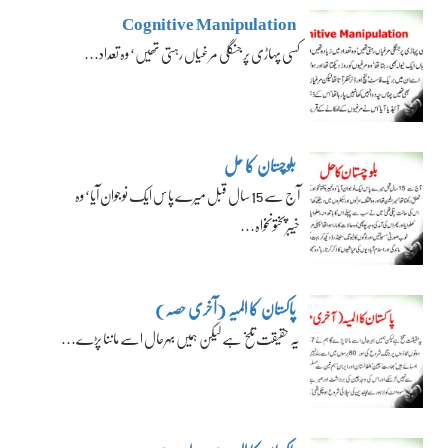
Cognitive Manipulation
کسی پہاڑی پر جنگلی مرغیاں رہتی تھیں‘ وہ تعداد…
بلوچستان کا حل
آج سے 15 سال قبل میرے پاس ایک نوجوان آیا‘ وہ
خیبرپختونخواہ…
پاکستان کا المیہ (آخری حصہ)
یہ حقیقت تلخ ہے لیکن ہمیں بہرحال اسے ماننا پڑے…