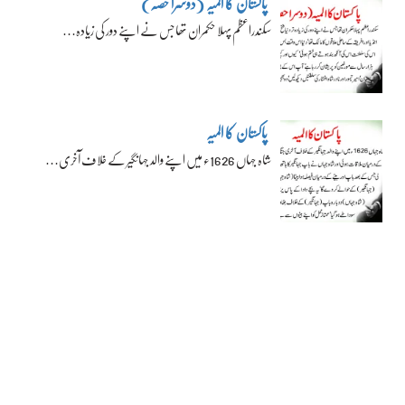
پاکستان کا المیہ (دوسرا حصہ)
سکندراعظم پہلا حکمران تھا جس نے اپنے دور کی زیادہ…
پاکستان کا المیہ
شاہ جہاں 1626ء میں اپنے والد جہانگیر کے خلاف آخری…