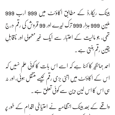
بینک ریکارڈ کے مطابق اکاؤنٹ میں 999 ارب 999
ملین 999 ہزار 999 ترک لیرے اور 99 قروش کی رقم درج
تھی، جو مالیت کے اعتبار سے ایک غیر معمولی اور ناقابلِ
یقین رقم بنتی ہے۔
احمد جہانگیر کا کہنا ہے کہ اسے اس بات کا کوئی علم نہیں کہ
اس کے اکاؤنٹ میں اتنی بڑی رقم کیسے منتقل ہوئی، اور نہ
ہی اس کا اس لین دین سے کوئی تعلق ہے۔
واقعے کے بعد بینک انتظامیہ نے احتیاطی اقدام کے طور پر