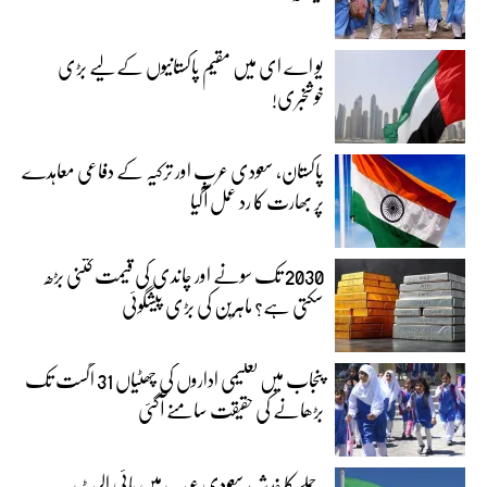
یو اے ای میں مقیم پاکستانیوں کے لیے بڑی
خوشخبری!
پاکستان، سعودی عرب اور ترکیہ کے دفاعی معاہدے
پر بھارت کا رد عمل آگیا
2030 تک سونے اور چاندی کی قیمت کتنی بڑھ
سکتی ہے؟ ماہرین کی بڑی پیشگوئی
پنجاب میں تعلیمی اداروں کی چھٹیاں 31 اگست تک
بڑھانے کی حقیقت سامنے آگئی
حملے کا خدشہ، سعودی عرب میں ہائی الرٹ