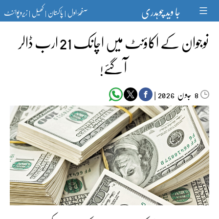
Ski
جا وید چوہدری
صفحۂ اول
پاکستان
کھیل
زیرو پوائنٹ
t
|
|
|
conten
نوجوان کے اکاؤنٹ میں اچانک 21 ارب ڈالر
آ گئے!
جون‬‮
|
2026
8