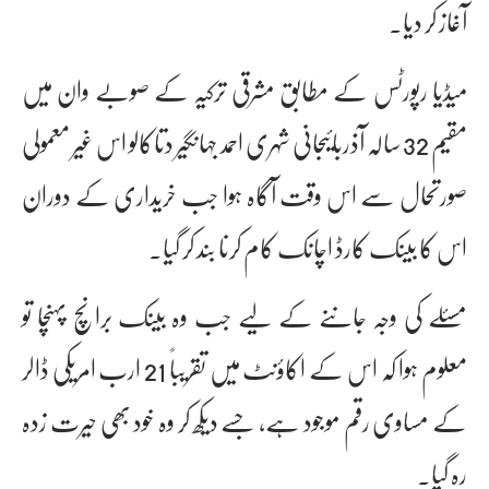
آغاز کر دیا۔
میڈیا رپورٹس کے مطابق مشرقی ترکیہ کے صوبے وان میں
مقیم 32 سالہ آذربائیجانی شہری احمد جہانگیر دتاکالو اس غیر معمولی
صورتحال سے اس وقت آگاہ ہوا جب خریداری کے دوران
اس کا بینک کارڈ اچانک کام کرنا بند کر گیا۔
مسئلے کی وجہ جاننے کے لیے جب وہ بینک برانچ پہنچا تو
معلوم ہوا کہ اس کے اکاؤنٹ میں تقریباً 21 ارب امریکی ڈالر
کے مساوی رقم موجود ہے، جسے دیکھ کر وہ خود بھی حیرت زدہ
رہ گیا۔