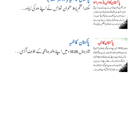
سکندراعظم پہلا حکمران تھا جس نے اپنے دور کی زیادہ…
پاکستان کا المیہ
شاہ جہاں 1626ء میں اپنے والد جہانگیر کے خلاف آخری…