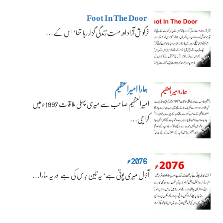
Foot In The Door
خرگوش آزاد اور مست زندگی گزار رہا تھا‘ اس کے…
ہمارا امیرالعظیم
امیرالعظیم صاحب سے میری پہلی ملاقات 1997ء میں
کراچی…
2076ء
آئزل میری پوتی ہے‘ یہ تین برس کی ہے اور یہ سارا…