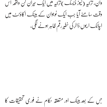
وان، ترکیہ (نیوز ڈیسک)ترکیہ میں ایک حیران کن واقعہ اس
وقت سامنے آیا جب ایک نوجوان کے بینک اکاؤنٹ میں
اچانک اربوں ڈالر کی خطیر رقم ظاہر ہونے لگی،
جس کے بعد بینک اور متعلقہ حکام نے فوری تحقیقات کا