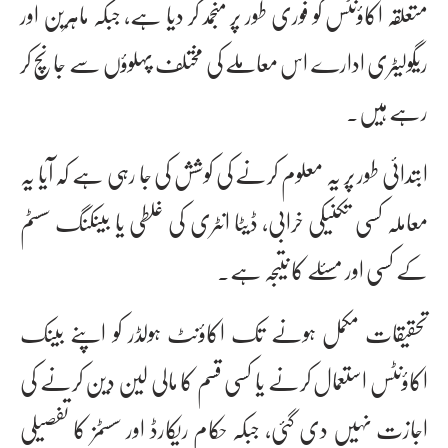
متعلقہ اکاؤنٹس کو فوری طور پر منجمد کر دیا ہے، جبکہ ماہرین اور
ریگولیٹری ادارے اس معاملے کی مختلف پہلوؤں سے جانچ کر
رہے ہیں۔
ابتدائی طور پر یہ معلوم کرنے کی کوشش کی جا رہی ہے کہ آیا یہ
معاملہ کسی تکنیکی خرابی، ڈیٹا انٹری کی غلطی یا بینکنگ سسٹم
کے کسی اور مسئلے کا نتیجہ ہے۔
تحقیقات مکمل ہونے تک اکاؤنٹ ہولڈر کو اپنے بینک
اکاؤنٹس استعمال کرنے یا کسی قسم کا مالی لین دین کرنے کی
اجازت نہیں دی گئی، جبکہ حکام ریکارڈ اور سسٹمز کا تفصیلی