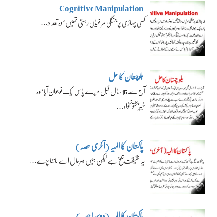
Cognitive Manipulation
کسی پہاڑی پر جنگلی مرغیاں رہتی تھیں‘ وہ تعداد…
بلوچستان کا حل
آج سے 15 سال قبل میرے پاس ایک نوجوان آیا‘ وہ
خیبرپختونخواہ…
پاکستان کا المیہ (آخری حصہ)
یہ حقیقت تلخ ہے لیکن ہمیں بہرحال اسے ماننا پڑے…
پاکستان کا المیہ (دوسرا حصہ)