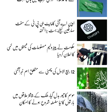
اوپن اے آئی کا چیٹ جی پی ٹی کے مفت
صارفین کیلئے بہت بڑا تحفہ
حکومت نے پیٹرولیم مصنوعات کی قیمتوں میں کمی
کا اعلان کردیا
12 ربیع الاول کی چھٹی سے متعلق اہم خبر آگئی
موسم کا تیور بدل گیا، ملک کے بیشتر علاقوں میں
بارشوں کا نیا سلسلہ شروع ہونے کا امکان