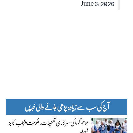
June 3, 2026
آج کی سب سے زیادہ پڑھی جانے والی خبریں
موسم گرما کی سرکاری تعطیلات،حکومت پنجاب کا بڑا
فیصلہ