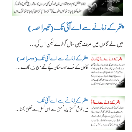
پتھر کے زمانے سے اے آئی تک(تیسرا حصہ)
میں نے گائوں میں صرف تین سال گزارے لیکن اس کی…
پتھر کے زمانے سے اے آئی تک(دوسرا حصہ)
گائوں کے نوے فیصد مکان کچے تھے‘ دیواریں گارے…
پتھر کے زمانے سے اے آئی تک
میں خوش قسمتی یا بدقسمتی سے اس نسل سے تعلق رکھتا…