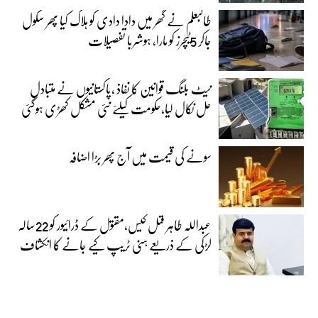
طالبعلم نے گھر میں دادا دادی کو ہلاک کیا پھر سکول
جاکر 5ٹیچرز کو مارا، ہوشربا تفصیلات
نیٹ بلنگ قوانین کا نفاذ ،پاکستانیوں نے متبادل
حل نکال لیا،حکومت کیلئے نئی مشکل کھڑی ہوگئی
سونے کی قیمت میں آج پھر بڑا اضافہ
عبداللہ طاہر قتل کیس،مقتول کے ڈرائیور کو 22سالہ
لڑکی کے ذریعے ہنی ٹریپ کیے جانے کا انکشاف