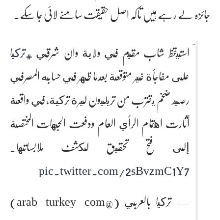
جائزہ لے رہے ہیں تاکہ اصل حقیقت سامنے لائی جا سکے۔
استيقظ شاب مقيم في ولاية وان شرقي
#تركيا
على مفاجأة غير متوقعة بعدما ظهر في حسابه المصرفي
رصيد ضخم يقترب من تريليون ليرة تركية، في واقعة
أثارت اهتمام الرأي العام ودفعت الجهات المختصة
إلى فتح تحقيق لكشف ملابساتها.
pic.twitter.com/2sBvzmC1Y7
— تركيا بالعربي (@arab_turkey_com)