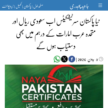
Ski
جا وید چوہدری
صفحۂ اول
پاکستان
کھیل
زیرو پوائنٹ
t
|
|
|
conten
نیا پاکستان سرٹیفکیٹس اب سعودی ریال اور
متحدہ عرب امارات کے درہم میں بھی
دستیاب ہوں گے
جون‬‮
|
2026
3