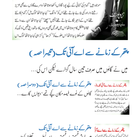
پتھر کے زمانے سے اے آئی تک(تیسرا حصہ)
میں نے گائوں میں صرف تین سال گزارے لیکن اس کی…
پتھر کے زمانے سے اے آئی تک(دوسرا حصہ)
گائوں کے نوے فیصد مکان کچے تھے‘ دیواریں گارے…
پتھر کے زمانے سے اے آئی تک