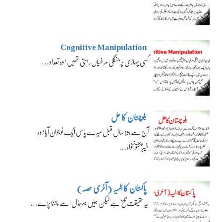
Cognitive Manipulation
کسی پہاڑی پر جنگلی مرغیاں رہتی تھیں‘ وہ تعداد…
بلوچستان کا حل
آج سے 15 سال قبل میرے پاس ایک نوجوان آیا‘ وہ
خیبرپختونخواہ…
پاکستان کا المیہ (آخری حصہ)
یہ حقیقت تلخ ہے لیکن ہمیں بہرحال اسے ماننا پڑے…