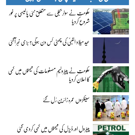
حکومت نے سولر بجلی سے متعلق نئی پالیسی پر غور
شروع کردیا
عید میلاد النبیؐ کی چھٹی کس دن ہوگی؟ بڑی خبر آگئی
حکومت نے پیٹرولیم مصنوعات کی قیمتوں میں کمی
کا اعلان کردیا
سینکڑوں عمرہ زائرین رُل گئے
پیٹرول اور ڈیزل کی قیمتوں میں کمی کردی گئی