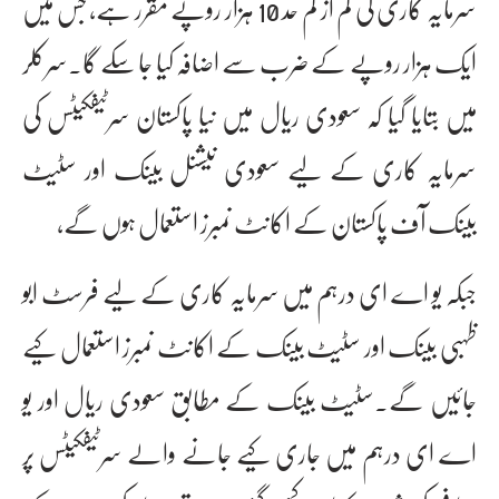
سرمایہ کاری کی کم از کم حد 10 ہزار روپے مقرر ہے، جس میں
ایک ہزار روپے کے ضرب سے اضافہ کیا جا سکے گا۔سرکلر
میں بتایا گیا کہ سعودی ریال میں نیا پاکستان سرٹیفکیٹس کی
سرمایہ کاری کے لیے سعودی نیشنل بینک اور سٹیٹ
بینک آف پاکستان کے اکانٹ نمبرز استعمال ہوں گے،
جبکہ یو اے ای درہم میں سرمایہ کاری کے لیے فرسٹ ابو
ظہبی بینک اور سٹیٹ بینک کے اکانٹ نمبرز استعمال کیے
جائیں گے۔سٹیٹ بینک کے مطابق سعودی ریال اور یو
اے ای درہم میں جاری کیے جانے والے سرٹیفکیٹس پر