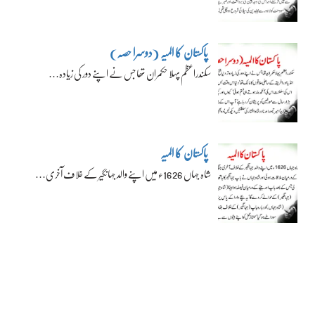
پاکستان کا المیہ (دوسرا حصہ)
سکندراعظم پہلا حکمران تھا جس نے اپنے دور کی زیادہ…
پاکستان کا المیہ
شاہ جہاں 1626ء میں اپنے والد جہانگیر کے خلاف آخری…