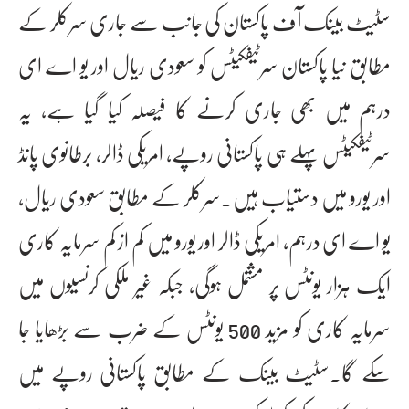
سٹیٹ بینک آف پاکستان کی جانب سے جاری سرکلر کے
مطابق نیا پاکستان سرٹیفکیٹس کو سعودی ریال اور یو اے ای
درہم میں بھی جاری کرنے کا فیصلہ کیا گیا ہے، یہ
سرٹیفکیٹس پہلے ہی پاکستانی روپے، امریکی ڈالر، برطانوی پانڈ
اور یورو میں دستیاب ہیں۔سرکلر کے مطابق سعودی ریال،
یو اے ای درہم، امریکی ڈالر اور یورو میں کم از کم سرمایہ کاری
ایک ہزار یونٹس پر مشتمل ہوگی، جبکہ غیر ملکی کرنسیوں میں
سرمایہ کاری کو مزید 500 یونٹس کے ضرب سے بڑھایا جا
سکے گا۔سٹیٹ بینک کے مطابق پاکستانی روپے میں