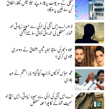
بجلی کے ہر یونٹ پر 5 روپے سیلز ٹیکس نافذ، اطلاق
کن صارفین پرہوگا؟
لاہور؛ اے ایس آئی کی لڑکی سے مبینہ زیادتی اور
تھانہ معطلی کی اندرونی کہانی سامنے آگئی
عماد وسیم کی سابقہ اہلیہ ثانیہ اشفاق نے دوسری
شادی کر لی؟
محمد عباس کو کیوں ڈراپ کیا گیا؟ بابر اعظم نے وجہ
بتادی
اے ایس آئی کی لڑکی سے مبینہ زیادتی، ایس ایچ او
سمیت تھانے کا پورا عملہ معطل