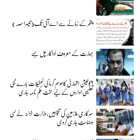
پتھر کے زمانے سے اے آئی تک(تیسرا حصہ)
بھارت کے معروف اداکار چل بسے
ایجوکیشن اتھارٹی کاموسمِ گرما کی تعطیلات بارے نجی
تعلیمی اداروں کے لیے سخت حکم نامہ جاری
سرکاری ملازمین کی تنخواہیں، وزارت خزانہ نے نئی
وضاحت جاری کردی