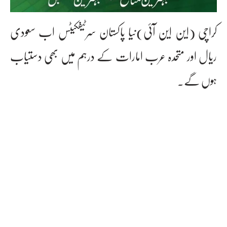
کراچی (این این آئی)نیا پاکستان سرٹیفکیٹس اب سعودی
ریال اور متحدہ عرب امارات کے درہم میں بھی دستیاب
ہوں گے۔