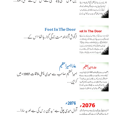
میں خوش قسمتی یا بدقسمتی سے اس نسل سے تعلق رکھتا…
Foot In The Door
خرگوش آزاد اور مست زندگی گزار رہا تھا‘ اس کے…
ہمارا امیرالعظیم
امیرالعظیم صاحب سے میری پہلی ملاقات 1997ء میں
کراچی…
2076ء
آئزل میری پوتی ہے‘ یہ تین برس کی ہے اور یہ سارا…