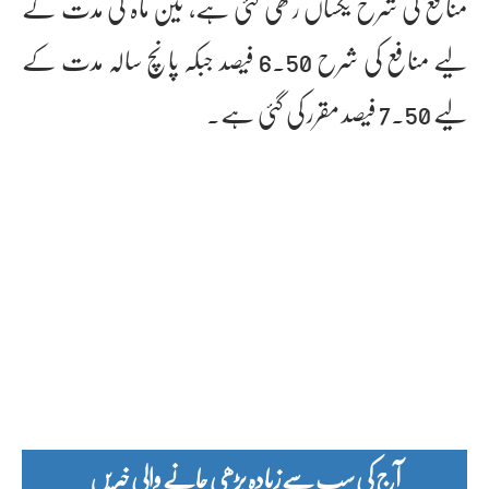
منافع کی شرح یکساں رکھی گئی ہے، تین ماہ کی مدت کے
لیے منافع کی شرح 6.50 فیصد جبکہ پانچ سالہ مدت کے
لیے 7.50 فیصد مقرر کی گئی ہے۔
آج کی سب سے زیادہ پڑھی جانے والی خبریں