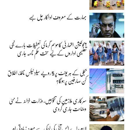
بھارت کے معروف اداکار چل بسے
ایجوکیشن اتھارٹی کاموسمِ گرما کی تعطیلات بارے نجی
تعلیمی اداروں کے لیے سخت حکم نامہ جاری
بجلی کے ہر یونٹ پر 5 روپے سیلز ٹیکس نافذ، اطلاق
کن صارفین پرہوگا؟
سرکاری ملازمین کی تنخواہیں، وزارت خزانہ نے نئی
وضاحت جاری کردی
لاہور؛ اے ایس آئی کی لڑکی سے مبینہ زیادتی اور