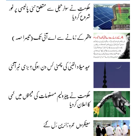
حکومت نے سولر بجلی سے متعلق نئی پالیسی پر غور
شروع کردیا
پتھر کے زمانے سے اے آئی تک(تیسرا حصہ)
عید میلاد النبیؐ کی چھٹی کس دن ہوگی؟ بڑی خبر آگئی
حکومت نے پیٹرولیم مصنوعات کی قیمتوں میں کمی
کا اعلان کردیا
سینکڑوں عمرہ زائرین رُل گئے