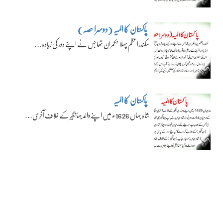
پاکستان کا المیہ (دوسرا حصہ)
سکندراعظم پہلا حکمران تھا جس نے اپنے دور کی زیادہ…
پاکستان کا المیہ
شاہ جہاں 1626ء میں اپنے والد جہانگیر کے خلاف آخری…