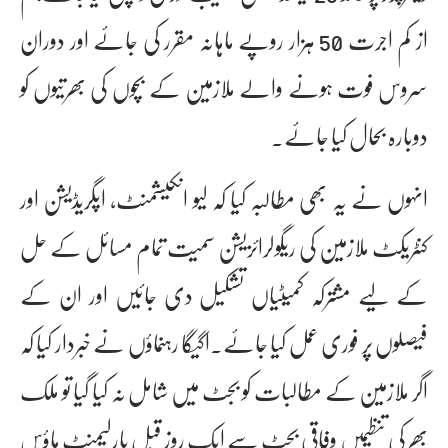
از کم اجرت 50 ہزار روپے ماہانہ مقرر کی جائے اور دوران
سروس فوت ہونے والے ملازمین کے بچوں کی بھرتیوں کو
دوبارہ بحال کیا جائے۔
انہوں نے یہ بھی مطالبہ کیا کہ لیو انکیشمنٹ، اپگریڈیشن اور
کنٹریکٹ ملازمین کی ریگولرائزیشن سمیت تمام مسائل کے حل
کے لیے مشترکہ کمیٹیاں تشکیل دی جائیں اور ان کے
فیصلوں پر فوری عمل کیا جائے۔اگیگا رہنماؤں نے خبردار کیا کہ
اگر ملازمین کے مطالبات کو بجٹ میں شامل نہ کیا گیا تو ملک
بھر کی تنظیمیں وفاقی بجٹ سے ایک روز قبل پارلیمنٹ ہاؤس