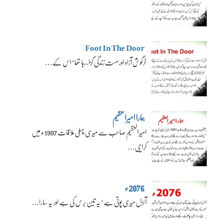
Foot In The Door
خرگوش آزاد اور مست زندگی گزار رہا تھا‘ اس کے…
ہمارا امیرالعظیم
امیرالعظیم صاحب سے میری پہلی ملاقات 1997ء میں
کراچی…
2076ء
آئزل میری پوتی ہے‘ یہ تین برس کی ہے اور یہ سارا…