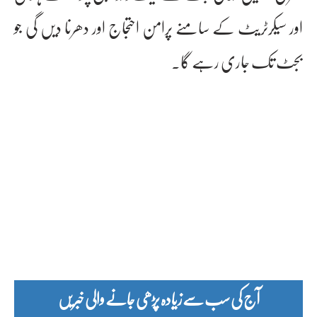
اور سیکرٹریٹ کے سامنے پرامن احتجاج اور دھرنا دیں گی جو
بجٹ تک جاری رہے گا۔
آج کی سب سے زیادہ پڑھی جانے والی خبریں