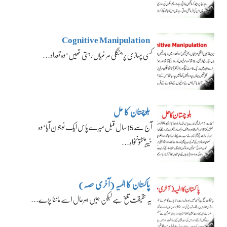
Cognitive Manipulation
کسی پہاڑی پر جنگلی مرغیاں رہتی تھیں‘ وہ تعداد…
بلوچستان کا حل
آج سے 15 سال قبل میرے پاس ایک نوجوان آیا‘ وہ
خیبرپختونخواہ…
پاکستان کا المیہ (آخری حصہ)
یہ حقیقت تلخ ہے لیکن ہمیں بہرحال اسے ماننا پڑے…