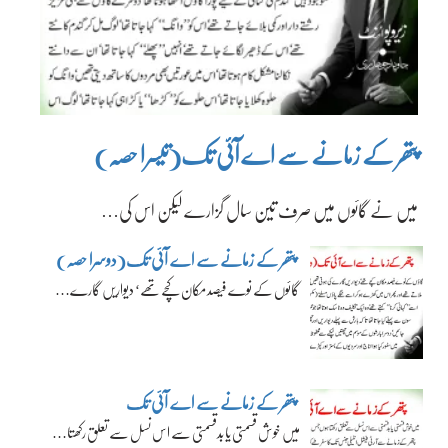
پتھر کے زمانے سے اے آئی تک(تیسرا حصہ)
میں نے گائوں میں صرف تین سال گزارے لیکن اس کی…
پتھر کے زمانے سے اے آئی تک(دوسرا حصہ)
گائوں کے نوے فیصد مکان کچے تھے‘ دیواریں گارے…
پتھر کے زمانے سے اے آئی تک
میں خوش قسمتی یا بدقسمتی سے اس نسل سے تعلق رکھتا…