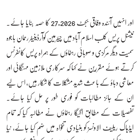
اور انہیں آئندہ وفاقی بجٹ 2026ـ27 کا حصہ بنایا جائے۔
نیشنل پریس کلب اسلام آباد میں چیئرمین کوآرڈینیٹر رحمان باجوہ
سمیت دیگر مرکزی و صوبائی رہنماؤں کے ہمراہ پریس کانفرنس
کرتے ہوئے مقررین نے کہا کہ سرکاری ملازمین مہنگائی اور
معاشی دباؤ کے باعث شدید مشکلات کا شکار ہیں، اس لیے
ان کے جائز مطالبات کو فوری طور پر حل کیا جائے۔
تفصیلات کے مطابق اگیگا رہنماؤں نے مطالبہ کیا کہ تمام
ایڈہاک ریلیف الاونسز کو بنیادی تنخواہ میں ضم کیا جائے، نیا