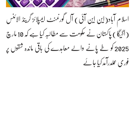
اسلام آباد(این این آئی) آل گورنمنٹ ایمپلائز گرینڈ الائنس
(اگیگا) پاکستان نے حکومت سے مطالبہ کیا ہے کہ 10 مارچ
2025 کو طے پانے والے معاہدے کی باقی ماندہ شقوں پر
فوری عملدرآمد کیا جائے