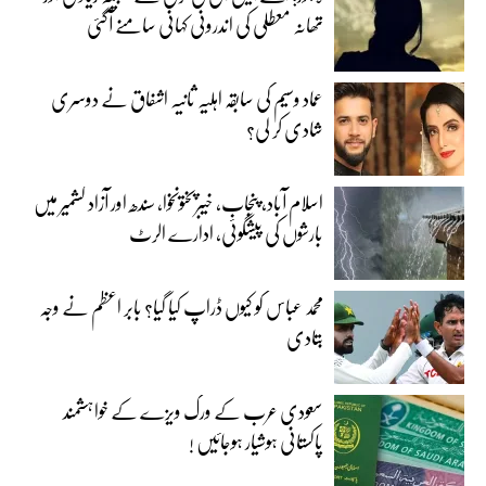
تھانہ معطلی کی اندرونی کہانی سامنے آگئی
عماد وسیم کی سابقہ اہلیہ ثانیہ اشفاق نے دوسری
شادی کر لی؟
اسلام آباد، پنجاب، خیبرپختونخوا، سندھ اور آزاد کشمیر میں
بارشوں کی پیشگوئی، ادارے الرٹ
محمد عباس کو کیوں ڈراپ کیا گیا؟ بابر اعظم نے وجہ
بتادی
سعودی عرب کے ورک ویزے کے خواہشمند
پاکستانی ہوشیار ہوجائیں !