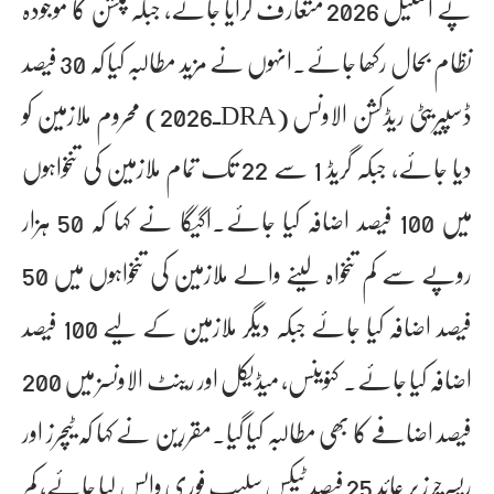
پے اسکیل 2026 متعارف کرایا جائے، جبکہ پنشن کا موجودہ
نظام بحال رکھا جائے۔انہوں نے مزید مطالبہ کیا کہ 30 فیصد
ڈسپیریٹی ریڈکشن الاونس (DRAـ2026) محروم ملازمین کو
دیا جائے، جبکہ گریڈ 1 سے 22 تک تمام ملازمین کی تنخواہوں
میں 100 فیصد اضافہ کیا جائے۔اگیگا نے کہا کہ 50 ہزار
روپے سے کم تنخواہ لینے والے ملازمین کی تنخواہوں میں 50
فیصد اضافہ کیا جائے جبکہ دیگر ملازمین کے لیے 100 فیصد
اضافہ کیا جائے۔ کنوینس، میڈیکل اور رینٹ الاونسز میں 200
فیصد اضافے کا بھی مطالبہ کیا گیا۔مقررین نے کہا کہ ٹیچرز اور
ریسرچرز پر عائد 25 فیصد ٹیکس سلیب فوری واپس لیا جائے، کم