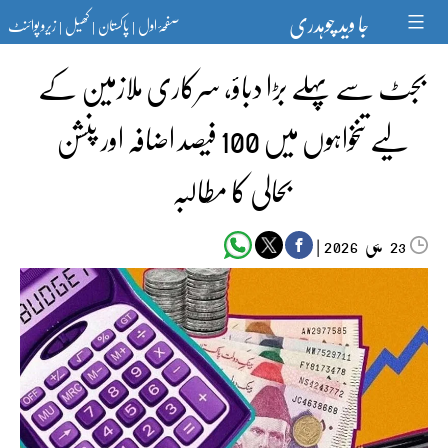
Ski
جا وید چوہدری
صفحۂ اول
پاکستان
کھیل
زیرو پوائنٹ
t
|
|
|
conten
بجٹ سے پہلے بڑا دباؤ، سرکاری ملازمین کے
لیے تنخواہوں میں 100 فیصد اضافہ اور پنشن
بحالی کا مطالبہ
مئی‬‮
|
2026
23