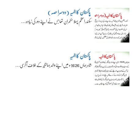
پاکستان کا المیہ (دوسرا حصہ)
سکندراعظم پہلا حکمران تھا جس نے اپنے دور کی زیادہ…
پاکستان کا المیہ
شاہ جہاں 1626ء میں اپنے والد جہانگیر کے خلاف آخری…