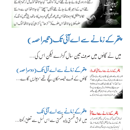
پتھر کے زمانے سے اے آئی تک(تیسرا حصہ)
میں نے گائوں میں صرف تین سال گزارے لیکن اس کی…
پتھر کے زمانے سے اے آئی تک(دوسرا حصہ)
گائوں کے نوے فیصد مکان کچے تھے‘ دیواریں گارے…
پتھر کے زمانے سے اے آئی تک
میں خوش قسمتی یا بدقسمتی سے اس نسل سے تعلق رکھتا…