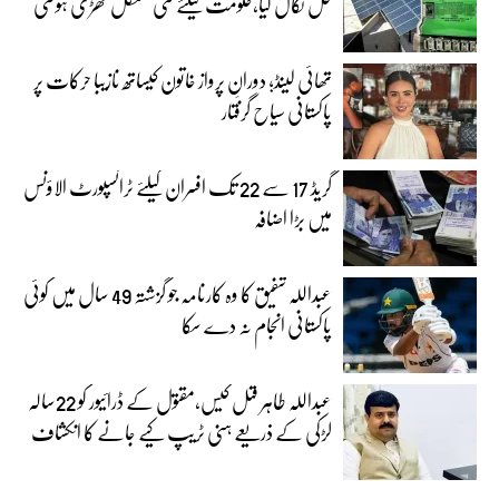
حل نکال لیا،حکومت کیلئے نئی مشکل کھڑی ہوگئی
تھائی لینڈ؛ دورانِ پرواز خاتون کیساتھ نازیبا حرکات پر
پاکستانی سیاح گرفتار
گریڈ 17 سے 22 تک افسران کیلئے ٹرانسپورٹ الاؤنس
میں بڑا اضافہ
عبداللہ شفیق کا وہ کارنامہ جو گزشتہ 49 سال میں کوئی
پاکستانی انجام نہ دے سکا
عبداللہ طاہر قتل کیس،مقتول کے ڈرائیور کو 22سالہ
لڑکی کے ذریعے ہنی ٹریپ کیے جانے کا انکشاف