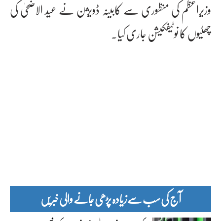
وزیراعظم کی منظوری سے کابینہ ڈویژن نے عید الاضحیٰ کی
چھٹیوں کا نوٹیفکیشن جاری کیا۔
آج کی سب سے زیادہ پڑھی جانے والی خبریں