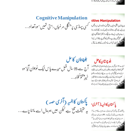
Cognitive Manipulation
کسی پہاڑی پر جنگلی مرغیاں رہتی تھیں‘ وہ تعداد…
بلوچستان کا حل
آج سے 15 سال قبل میرے پاس ایک نوجوان آیا‘ وہ
خیبرپختونخواہ…
پاکستان کا المیہ (آخری حصہ)
یہ حقیقت تلخ ہے لیکن ہمیں بہرحال اسے ماننا پڑے…