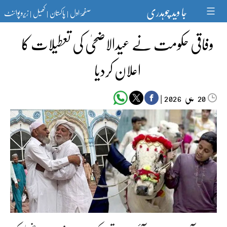
Ski
جا وید چوہدری
صفحۂ اول
پاکستان
کھیل
زیرو پوائنٹ
t
|
|
|
conten
وفاقی حکومت نے عیدالاضحیٰ کی تعطیلات کا
اعلان کردیا
مئی‬‮
|
2026
20