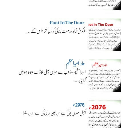
Foot In The Door
خرگوش آزاد اور مست زندگی گزار رہا تھا‘ اس کے…
ہمارا امیرالعظیم
امیرالعظیم صاحب سے میری پہلی ملاقات 1997ء میں
کراچی…
2076ء
آئزل میری پوتی ہے‘ یہ تین برس کی ہے اور یہ سارا…