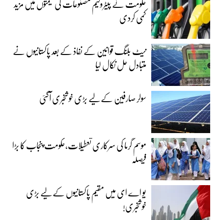
حکومت نے پیٹرولیم مصنوعات کی قیمتوں میں مزید
کمی کردی
نیٹ بلنگ قوانین کے نفاذ کے بعد پاکستانیوں نے
متبادل حل نکال لیا
سولر صارفین کے لیے بڑی خوشخبری آگئی
موسم گرما کی سرکاری تعطیلات،حکومت پنجاب کا بڑا
فیصلہ
یو اے ای میں مقیم پاکستانیوں کے لیے بڑی
خوشخبری!