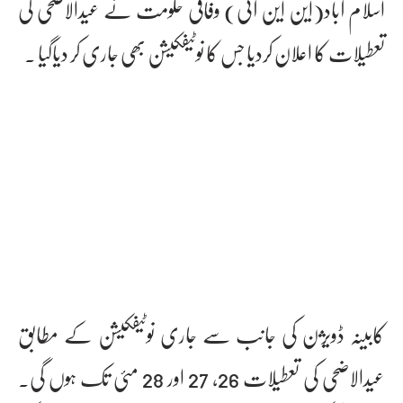
اسلام آباد(این این آئی) وفاقی حکومت نے عیدالاضحیٰ کی
تعطیلات کا اعلان کردیا جس کا نوٹیفکیشن بھی جاری کر دیاگیا ۔
کابینہ ڈویژن کی جانب سے جاری نوٹیفکیشن کے مطابق
عیدالاضحی کی تعطیلات 26، 27 اور 28 مئی تک ہوں گی۔