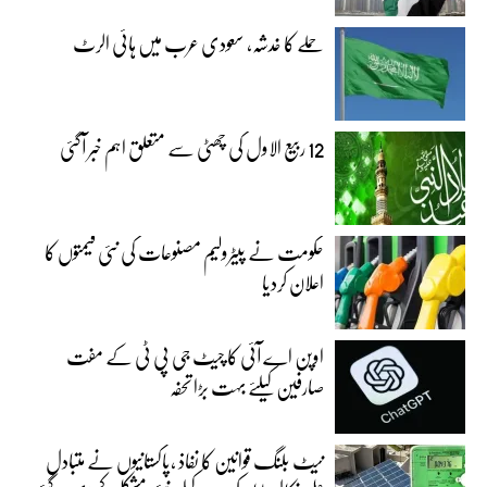
حملے کا خدشہ، سعودی عرب میں ہائی الرٹ
12 ربیع الاول کی چھٹی سے متعلق اہم خبر آگئی
حکومت نے پیٹرولیم مصنوعات کی نئی قیمتوں کا
اعلان کردیا
اوپن اے آئی کا چیٹ جی پی ٹی کے مفت
صارفین کیلئے بہت بڑا تحفہ
نیٹ بلنگ قوانین کا نفاذ ،پاکستانیوں نے متبادل