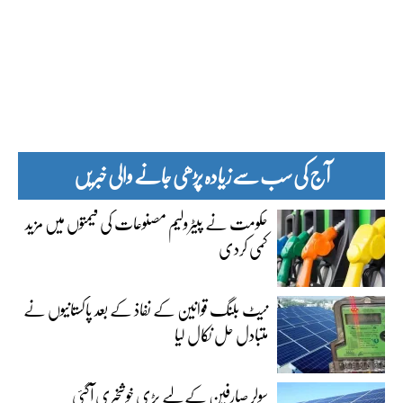
آج کی سب سے زیادہ پڑھی جانے والی خبریں
حکومت نے پیٹرولیم مصنوعات کی قیمتوں میں مزید
کمی کردی
نیٹ بلنگ قوانین کے نفاذ کے بعد پاکستانیوں نے
متبادل حل نکال لیا
سولر صارفین کے لیے بڑی خوشخبری آگئی