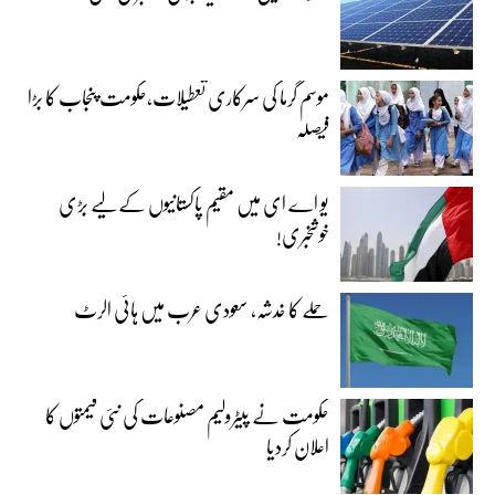
موسم گرما کی سرکاری تعطیلات،حکومت پنجاب کا بڑا
فیصلہ
یو اے ای میں مقیم پاکستانیوں کے لیے بڑی
خوشخبری!
حملے کا خدشہ، سعودی عرب میں ہائی الرٹ
حکومت نے پیٹرولیم مصنوعات کی نئی قیمتوں کا
اعلان کردیا