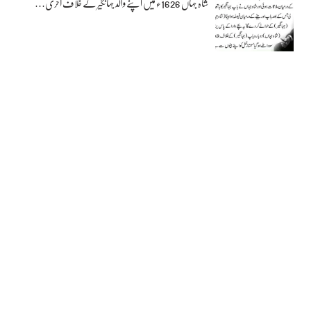
شاہ جہاں 1626ء میں اپنے والد جہانگیر کے خلاف آخری…