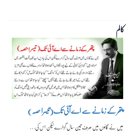
کالم
پتھر کے زمانے سے اے آئی تک(تیسرا حصہ)
میں نے گائوں میں صرف تین سال گزارے لیکن اس کی…