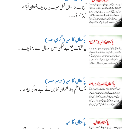
آج سے 15 سال قبل میرے پاس ایک نوجوان آیا‘ وہ
خیبرپختونخواہ…
پاکستان کا المیہ (آخری حصہ)
یہ حقیقت تلخ ہے لیکن ہمیں بہرحال اسے ماننا پڑے…
پاکستان کا المیہ (دوسرا حصہ)
سکندراعظم پہلا حکمران تھا جس نے اپنے دور کی زیادہ…
پاکستان کا المیہ