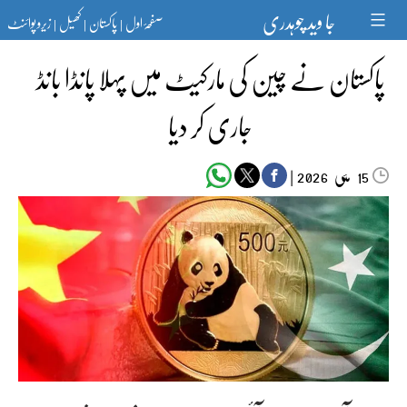
Ski
جا وید چوہدری
صفحۂ اول
پاکستان
کھیل
زیرو پوائنٹ
t
|
|
|
conten
پاکستان نے چین کی مارکیٹ میں پہلا پانڈا بانڈ
جاری کر دیا
مئی‬‮
|
2026
15