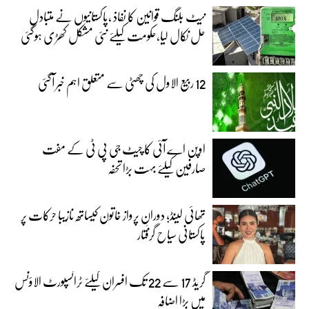
نیٹ بلنگ قوانین کا نفاذ ،پاکستانیوں نے متبادل
حل نکال لیا،حکومت کیلئے نئی مشکل کھڑی ہوگئی
12 ربیع الاول کی چھٹی سے متعلق اہم خبر آگئی
اوپن اے آئی کا چیٹ جی پی ٹی کے مفت
صارفین کیلئے بہت بڑا تحفہ
تھائی لینڈ؛ دورانِ پرواز خاتون کیساتھ نازیبا حرکات پر
پاکستانی سیاح گرفتار
گریڈ 17 سے 22 تک افسران کیلئے ٹرانسپورٹ الاؤنس
میں بڑا اضافہ