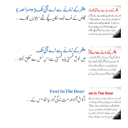
پتھر کے زمانے سے اے آئی تک(دوسرا حصہ)
گائوں کے نوے فیصد مکان کچے تھے‘ دیواریں گارے…
پتھر کے زمانے سے اے آئی تک
میں خوش قسمتی یا بدقسمتی سے اس نسل سے تعلق رکھتا…
Foot In The Door
خرگوش آزاد اور مست زندگی گزار رہا تھا‘ اس کے…