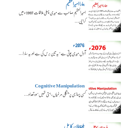
ہمارا امیرالعظیم
امیرالعظیم صاحب سے میری پہلی ملاقات 1997ء میں
کراچی…
2076ء
آئزل میری پوتی ہے‘ یہ تین برس کی ہے اور یہ سارا…
Cognitive Manipulation
کسی پہاڑی پر جنگلی مرغیاں رہتی تھیں‘ وہ تعداد…
بلوچستان کا حل