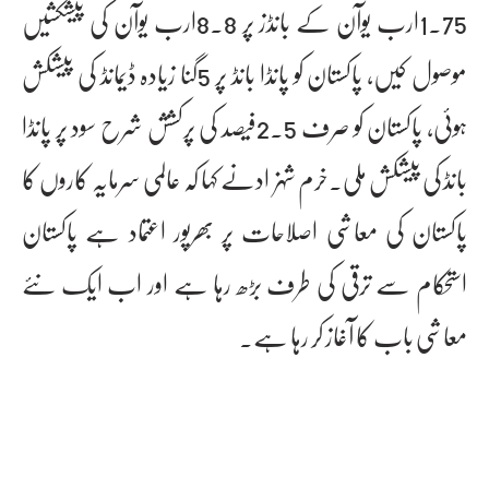
1.75ارب یوآن کے بانڈز پر 8.8ارب یوآن کی پیشکشیں
موصول کیں، پاکستان کو پانڈا بانڈ پر 5گنا زیادہ ڈیمانڈ کی پیشکش
ہوئی، پاکستان کو صرف 2.5فیصد کی پرکشش شرح سود پر پانڈا
بانڈ کی پیشکش ملی۔خرم شہزادنے کہا کہ عالمی سرمایہ کاروں کا
پاکستان کی معاشی اصلاحات پر بھرپور اعتماد ہے پاکستان
استحکام سے ترقی کی طرف بڑھ رہا ہے اور اب ایک نئے
معاشی باب کا آغاز کر رہا ہے۔