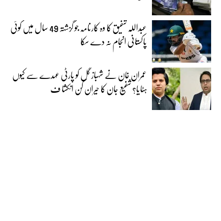
عبداللہ شفیق کا وہ کارنامہ جو گزشتہ 49 سال میں کوئی
پاکستانی انجام نہ دے سکا
عمران خان نے شہباز گل کو پارٹی عہدے سے کیوں
ہٹایا؟ شفیع جان کا حیران کن انکشا ف