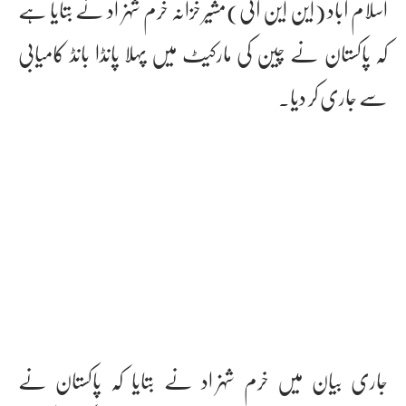
اسلام آباد (این این آئی)مشیر خزانہ خرم شہزاد نے بتایا ہے
کہ پاکستان نے چین کی مارکیٹ میں پہلا پانڈا بانڈ کامیابی
سے جاری کر دیا۔
جاری بیان میں خرم شہزاد نے بتایا کہ پاکستان نے