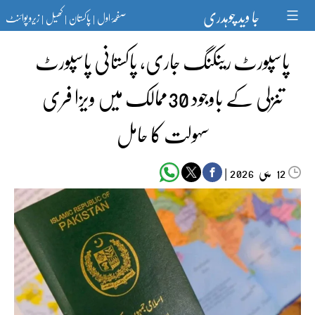
Ski
جا وید چوہدری
صفحۂ اول
پاکستان
کھیل
زیرو پوائنٹ
t
|
|
|
conten
پاسپورٹ رینکنگ جاری، پاکستانی پاسپورٹ
تنزلی کے باوجود 30ممالک میں ویزا فری
سہولت کا حامل
مئی‬‮
|
2026
12