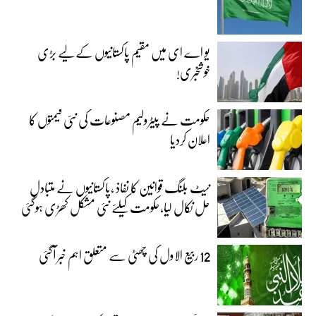
یو اے ای میں مقیم پاکستانیوں کے لیے بڑی
خوشخبری!
حکومت نے پیٹرولیم مصنوعات کی نئی قیمتوں کا
اعلان کردیا
نیٹ بلنگ قوانین کا نفاذ ،پاکستانیوں نے متبادل
حل نکال لیا،حکومت کیلئے نئی مشکل کھڑی ہوگئی
12 ربیع الاول کی چھٹی سے متعلق اہم خبر آگئی