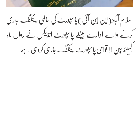
اسلام آباد(این این آئی)پاسپورٹ کی عالمی رینکنگ جاری
کرنے والے ادارے ہینلے پاسپورٹ انڈیکس نے رواں ماہ
کیلئے بین الاقوامی پاسپورٹ رینکنگ جاری کردی ہے