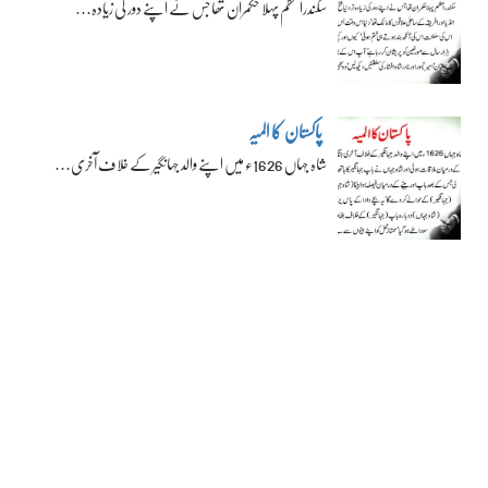
سکندراعظم پہلا حکمران تھا جس نے اپنے دور کی زیادہ…
پاکستان کا المیہ
شاہ جہاں 1626ء میں اپنے والد جہانگیر کے خلاف آخری…