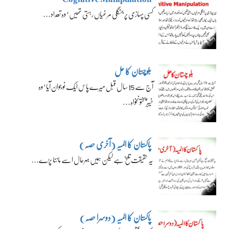
کسی پہاڑی پر جنگلی مرغیاں رہتی تھیں‘ وہ تعداد…
بلوچستان کا حل
آج سے 15 سال قبل میرے پاس ایک نوجوان آیا‘ وہ
خیبرپختونخواہ…
پاکستان کا المیہ (آخری حصہ)
یہ حقیقت تلخ ہے لیکن ہمیں بہرحال اسے ماننا پڑے…
پاکستان کا المیہ (دوسرا حصہ)