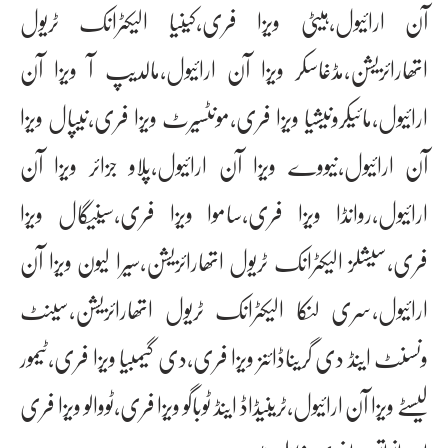
آن ارائیول،ہیٹی ویزا فری،کینیا الیکٹرانک ٹریول
اتھارائزیشن،مڈغاسکر ویزا آن ارائیول،مالدیپ آ ویزا آن
ارائیول،مائیکرونیشیا ویزا فری،مونٹسیرٹ ویزا فری،نیپال ویزا
آن ارائیول،نیووے ویزا آن ارائیول،پلاو جزائر ویزا آن
ارائیول،روانڈا ویزا فری،ساموا ویزا فری،سینیگال ویزا
فری،سیشلز الیکٹرانک ٹریول اتھارائزیشن،سیرا لیون ویزا آن
ارائیول،سری لنکا الیکٹرانک ٹریول اتھارائزیشن،سینٹ
ونسنٹ اینڈ دی گریناڈائنز ویزا فری،دی گیمبیا ویزا فری،ٹیمور
لیسٹے ویزا آن ارائیول،ٹرینیڈاڈ اینڈ ٹوباگو ویزا فری،ٹووالو ویزا فری