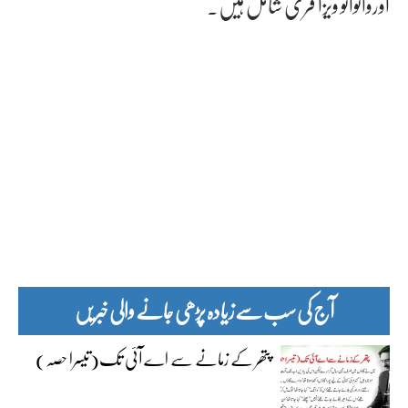
اوروانواتو ویزا فری شامل ہیں۔
آج کی سب سے زیادہ پڑھی جانے والی خبریں
پتھر کے زمانے سے اے آئی تک(تیسرا حصہ)