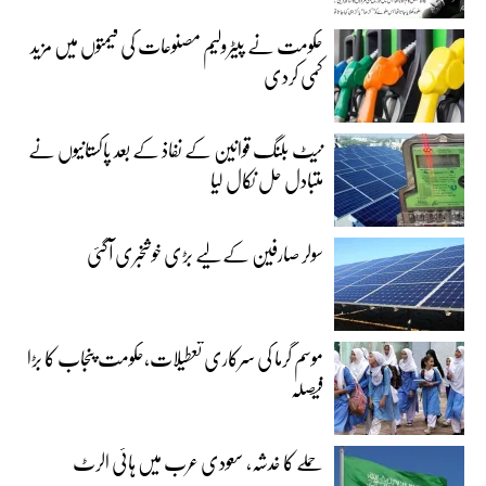
حکومت نے پیٹرولیم مصنوعات کی قیمتوں میں مزید
کمی کردی
نیٹ بلنگ قوانین کے نفاذ کے بعد پاکستانیوں نے
متبادل حل نکال لیا
سولر صارفین کے لیے بڑی خوشخبری آگئی
موسم گرما کی سرکاری تعطیلات،حکومت پنجاب کا بڑا
فیصلہ
حملے کا خدشہ، سعودی عرب میں ہائی الرٹ