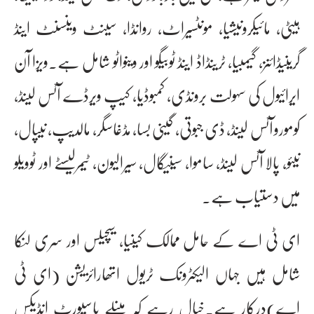
ہیٹی، مائیکرونیشیا، مونٹسیراٹ، روانڈا، سینٹ وینسنٹ اینڈ
گرینیڈائنز، گیمبیا، ٹرینڈاڈ اینڈ ٹوبیگو اور وینواٹو شامل ہے۔ویزا آن
ایرائیول کی سہولت برونڈی، کمبوڈیا، کیپ ویرڈے آئس لینڈ،
کومورو آئس لینڈ، ڈی جبوتی، گینی بسا، مڈغاسگر، مالدیپ، نیپال،
نیئو، پالا آئس لینڈ، ساموا، سینیگال، سیرالیون، ٹیمرلیسٹے اور ٹوویلو
میں دستیاب ہے۔
ای ٹی اے کے حامل ممالک کینیا، سیچیلس اور سری لنکا
شامل ہیں جہاں الیکٹرونک ٹریول اتھارائزیشن (ای ٹی
اے)درکار ہے۔خیال رہے کہ ہینلے پاسپورٹ انڈیکس