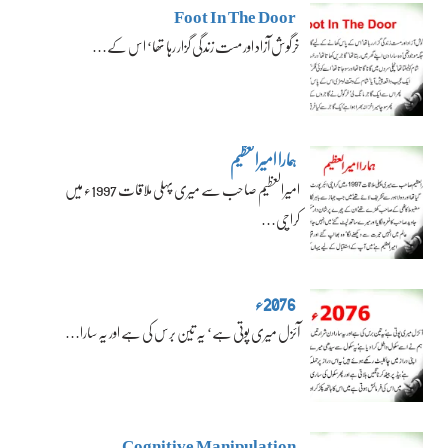
Foot In The Door
خرگوش آزاد اور مست زندگی گزار رہا تھا‘ اس کے…
ہمارا امیرالعظیم
امیرالعظیم صاحب سے میری پہلی ملاقات 1997ء میں
کراچی…
2076ء
آئزل میری پوتی ہے‘ یہ تین برس کی ہے اور یہ سارا…
Cognitive Manipulation