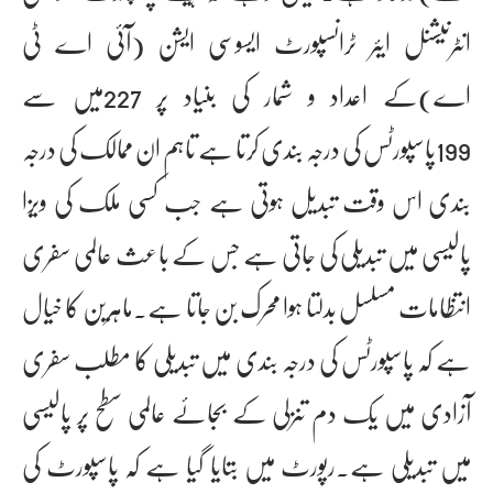
انٹرنیشنل ایئر ٹرانسپورٹ ایسوسی ایشن (آئی اے ٹی
اے)کے اعداد و شمار کی بنیاد پر 227میں سے
199پاسپورٹس کی درجہ بندی کرتا ہے تاہم ان ممالک کی درجہ
بندی اس وقت تبدیل ہوتی ہے جب کسی ملک کی ویزا
پالیسی میں تبدیلی کی جاتی ہے جس کے باعث عالمی سفری
انتظامات مسلسل بدلتا ہوا محرک بن جاتا ہے۔ماہرین کا خیال
ہے کہ پاسپورٹس کی درجہ بندی میں تبدیلی کا مطلب سفری
آزادی میں یک دم تنزلی کے بجائے عالمی سطح پر پالیسی
میں تبدیلی ہے۔رپورٹ میں بتایا گیا ہے کہ پاسپورٹ کی