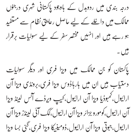
درجہ بندی میں ردوبدل کے باوجود پاکستانی شہری درجنوں
ممالک میں داخلے کے لیے حاصل رعایتی نظام سے مستفید
ہو رہے ہیں اور انہیں مختصر سفر کے لیے سہولیات برقرار
ہیں۔
پاکستان کو جن ممالک میں ویزا فری اور دیگر سہولیات
دستیاب ہیں ان میں بارباڈوس ویزا فری،برونڈی ویزا آن
ارائیول،کمبوڈیا ویزا آن ارائیول،کیپ ویرڈے آئس لینڈ ویزا
آن ارائیول،کومورو جزائر ویزا آن ارائیول،کک آئی لینڈز ویزا آن
ارائیول،جبوتی ویزا آن ارائیول،ڈومینیکا ویزا فری،گنی بسا ویزا