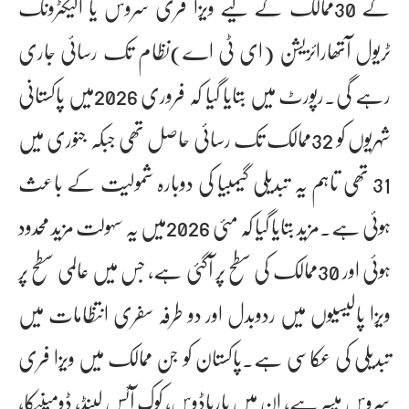
کے 30ممالک کے لیے ویزا فری سروس یا الیکٹرونک
ٹریول آتھارائزیشن (ای ٹی اے)نظام تک رسائی جاری
رہے گی۔رپورٹ میں بتایا گیا کہ فروری 2026میں پاکستانی
شہریوں کو 32ممالک تک رسائی حاصل تھی جبکہ جنوری میں
31 تھی تاہم یہ تبدیلی گیمبیا کی دوبارہ شمولیت کے باعث
ہوئی ہے۔مزید بتایا گیا کہ مئی 2026میں یہ سہولت مزید محدود
ہوئی اور 30ممالک کی سطح پر آگئی ہے، جس میں عالمی سطح پر
ویزا پالیسیوں میں ردوبدل اور دو طرفہ سفری انتظامات میں
تبدیلی کی عکاسی ہے۔پاکستان کو جن ممالک میں ویزا فری
سروس میسر ہے، ان میں بارباڈوس، کوک آئس لینڈ، ڈومینیکا،