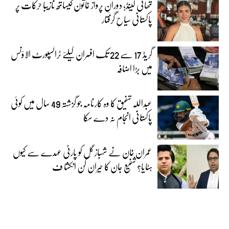
تھائی لینڈ؛ دورانِ پرواز خاتون کیساتھ نازیبا حرکات پر
پاکستانی سیاح گرفتار
گریڈ 17 سے 22 تک افسران کیلئے ٹرانسپورٹ الاؤنس
میں بڑا اضافہ
عبداللہ شفیق کا وہ کارنامہ جو گزشتہ 49 سال میں کوئی
پاکستانی انجام نہ دے سکا
عمران خان نے شہباز گل کو پارٹی عہدے سے کیوں
ہٹایا؟ شفیع جان کا حیران کن انکشا ف