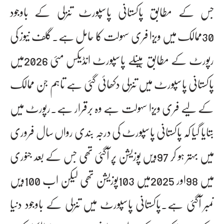
جس کے مطابق پاکستانی پاسپورٹ تنزلی کے باوجود
30ممالک میں ویزا فری سہولت کا حامل ہے۔گلف نیوز کی
رپورٹ کے مطابق ہینلے پاسپورٹ انڈیکس مئی 2026میں
پاکستانی پاسپورٹ میں تنزلی دکھائی گئی ہے تاہم جن ممالک
کے لیے فری ویزا سہولت ہے وہ برقرار ہے۔رپورٹ میں
بتایا گیا کہ پاکستانی پاسپورٹ کی درجہ بندی رواں سال فروری
میں بہتر ہو کر 97ویں پوزیشن پر آگئی تھی جس کے بعد جنوری
میں 98اور 2025میں 103پوزیشن تھی لیکن اب 100ویں
نمبر آگئی ہے۔پاکستانی پاسپورٹ میں تنزلی کے باوجود دنیا