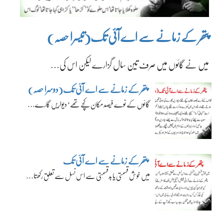
پتھر کے زمانے سے اے آئی تک(تیسرا حصہ)
میں نے گائوں میں صرف تین سال گزارے لیکن اس کی…
پتھر کے زمانے سے اے آئی تک(دوسرا حصہ)
گائوں کے نوے فیصد مکان کچے تھے‘ دیواریں گارے…
پتھر کے زمانے سے اے آئی تک
میں خوش قسمتی یا بدقسمتی سے اس نسل سے تعلق رکھتا…