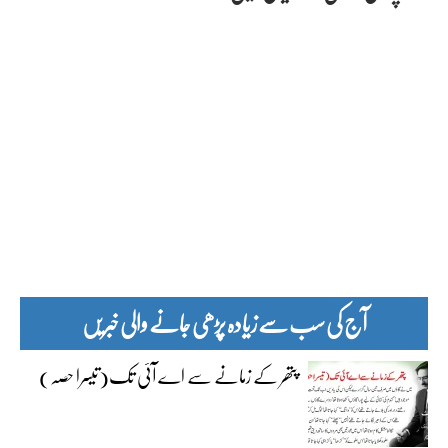
آج کی سب سے زیادہ پڑھی جانے والی خبریں
پتھر کے زمانے سے اے آئی تک(تیسرا حصہ)