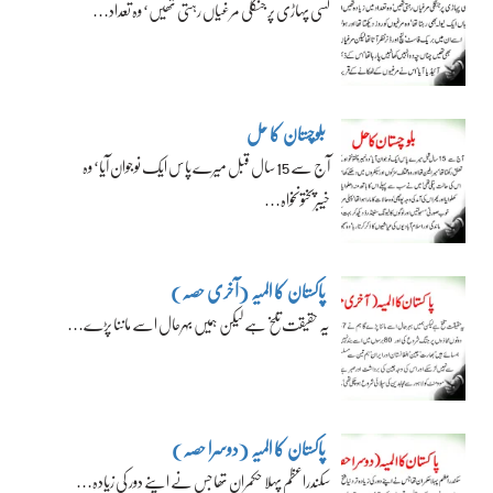
کسی پہاڑی پر جنگلی مرغیاں رہتی تھیں‘ وہ تعداد…
بلوچستان کا حل
آج سے 15 سال قبل میرے پاس ایک نوجوان آیا‘ وہ
خیبرپختونخواہ…
پاکستان کا المیہ (آخری حصہ)
یہ حقیقت تلخ ہے لیکن ہمیں بہرحال اسے ماننا پڑے…
پاکستان کا المیہ (دوسرا حصہ)
سکندراعظم پہلا حکمران تھا جس نے اپنے دور کی زیادہ…