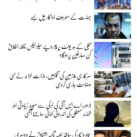
بھارت کے معروف اداکار چل بسے
بجلی کے ہر یونٹ پر 5 روپے سیلز ٹیکس نافذ، اطلاق
کن صارفین پرہوگا؟
سرکاری ملازمین کی تنخواہیں، وزارت خزانہ نے نئی
وضاحت جاری کردی
لاہور؛ اے ایس آئی کی لڑکی سے مبینہ زیادتی اور
تھانہ معطلی کی اندرونی کہانی سامنے آگئی
عماد وسیم کی سابقہ اہلیہ ثانیہ اشفاق نے دوسری