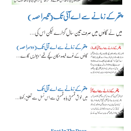
پتھر کے زمانے سے اے آئی تک(تیسرا حصہ)
میں نے گائوں میں صرف تین سال گزارے لیکن اس کی…
پتھر کے زمانے سے اے آئی تک(دوسرا حصہ)
گائوں کے نوے فیصد مکان کچے تھے‘ دیواریں گارے…
پتھر کے زمانے سے اے آئی تک
میں خوش قسمتی یا بدقسمتی سے اس نسل سے تعلق رکھتا…
Foot In The Door