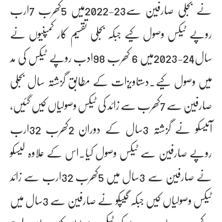
نے بجلی صارفین سے23-2022میں 5کھرب 7ارب
روپے ٹیکس وصول کیے جبکہ بجلی تقسیم کار کمپنیوں نے
سال24-2023میں 6 کھرب 98ادب روپے ٹیکس کی مد
میں وصول کیے۔دستاویزات کے مطابق گزشتہ سال بجلی
صارفین سے 7کھرب سے زائد کی ٹیکس وصولیاں کیں گئیں،
آئیسکو نے گزشتہ 3سال کے دوران 2کھرب 32ارب
روپے صارفین سے ٹیکس وصول کیا۔اس کے علاوہ لیسکو
نے صارفین سے 3سال میں 5کھرب 32ارب سے زائد
ٹیکس وصولیاں کیں جبکہ گیپکو نے صارفین سے 3سال میں