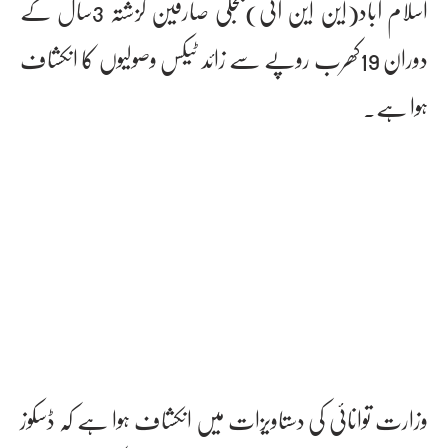
اسلام آباد(این این آئی)بجلی صارفین گزشتہ 3سال کے
دوران 19کھرب روپے سے زائد ٹیکس وصولیوں کا انکشاف
ہوا ہے۔
وزارت توانائی کی دستاویزات میں انکشاف ہوا ہے کہ ڈسکوز