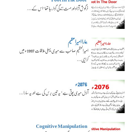
خرگوش آزاد اور مست زندگی گزار رہا تھا‘ اس کے…
ہمارا امیرالعظیم
امیرالعظیم صاحب سے میری پہلی ملاقات 1997ء میں
کراچی…
2076ء
آئزل میری پوتی ہے‘ یہ تین برس کی ہے اور یہ سارا…
Cognitive Manipulation