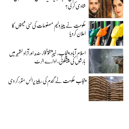
شادی کر لی؟
حکومت نے پیٹرولیم مصنوعات کی نئی قیمتوں کا
اعلان کردیا
اسلام آباد، پنجاب، خیبرپختونخوا، سندھ اور آزاد کشمیر میں
بارشوں کی پیشگوئی، ادارے الرٹ
پنجاب حکومت نے گندم کی ریلیز پرائس مقرر کر دی‎