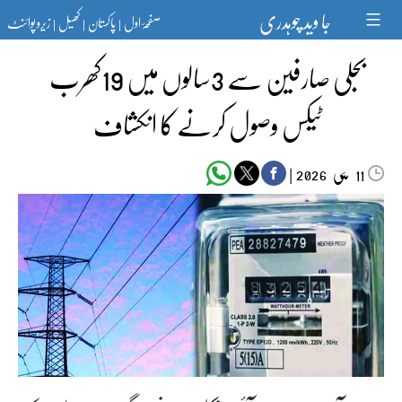
Ski
جا وید چوہدری
صفحۂ اول
پاکستان
کھیل
زیرو پوائنٹ
t
|
|
|
conten
بجلی صارفین سے 3سالوں میں 19کھرب
ٹیکس وصول کرنے کا انکشاف
مئی‬‮
|
2026
11