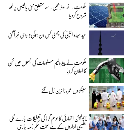
حکومت نے سولر بجلی سے متعلق نئی پالیسی پر غور
شروع کردیا
عید میلاد النبیؐ کی چھٹی کس دن ہوگی؟ بڑی خبر آگئی
حکومت نے پیٹرولیم مصنوعات کی قیمتوں میں کمی
کا اعلان کردیا
سینکڑوں عمرہ زائرین رُل گئے
ایجوکیشن اتھارٹی کاموسمِ گرما کی تعطیلات بارے نجی
تعلیمی اداروں کے لیے سخت حکم نامہ جاری