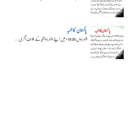
پاکستان کا المیہ
شاہ جہاں 1626ء میں اپنے والد جہانگیر کے خلاف آخری…