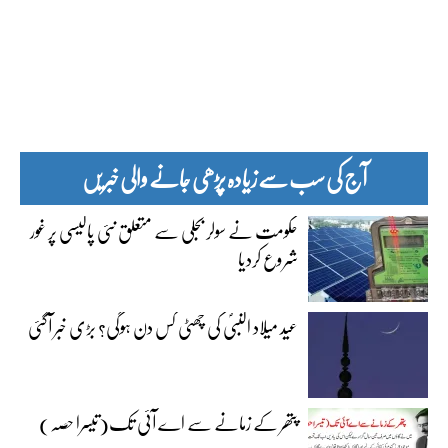
آج کی سب سے زیادہ پڑھی جانے والی خبریں
حکومت نے سولر بجلی سے متعلق نئی پالیسی پر غور
شروع کردیا
عید میلاد النبیؐ کی چھٹی کس دن ہوگی؟ بڑی خبر آگئی
پتھر کے زمانے سے اے آئی تک(تیسرا حصہ)