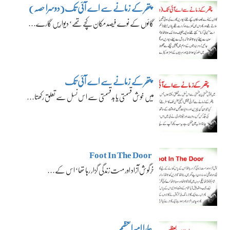
پتھر کے زمانے سے اے آئی تک(دوسرا حصہ)
گائوں کے نوے فیصد مکان کچے تھے‘ دیواریں گارے…
پتھر کے زمانے سے اے آئی تک
میں خوش قسمتی یا بدقسمتی سے اس نسل سے تعلق رکھتا…
Foot In The Door
خرگوش آزاد اور مست زندگی گزار رہا تھا‘ اس کے…
ہمارا امیرالعظیم