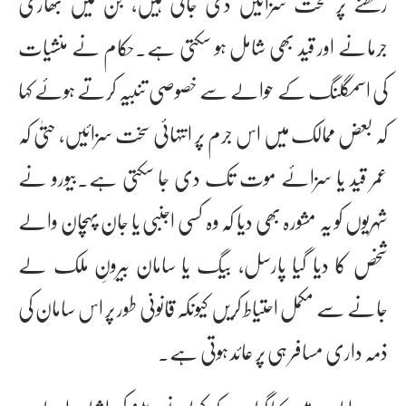
رکھنے پر سخت سزائیں دی جاتی ہیں، جن میں بھاری
جرمانے اور قید بھی شامل ہو سکتی ہے۔حکام نے منشیات
کی اسمگلنگ کے حوالے سے خصوصی تنبیہ کرتے ہوئے کہا
کہ بعض ممالک میں اس جرم پر انتہائی سخت سزائیں، حتیٰ کہ
عمر قید یا سزائے موت تک دی جا سکتی ہے۔بیورو نے
شہریوں کو یہ مشورہ بھی دیا کہ وہ کسی اجنبی یا جان پہچان والے
شخص کا دیا گیا پارسل، بیگ یا سامان بیرونِ ملک لے
جانے سے مکمل احتیاط کریں کیونکہ قانونی طور پر اس سامان کی
ذمہ داری مسافر ہی پر عائد ہوتی ہے۔