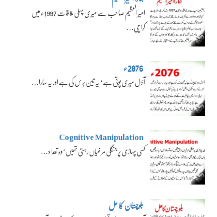
امیرالعظیم صاحب سے میری پہلی ملاقات 1997ء میں
کراچی…
2076ء
آئزل میری پوتی ہے‘ یہ تین برس کی ہے اور یہ سارا…
Cognitive Manipulation
کسی پہاڑی پر جنگلی مرغیاں رہتی تھیں‘ وہ تعداد…
بلوچستان کا حل