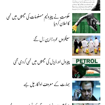
حکومت نے پیٹرولیم مصنوعات کی قیمتوں میں کمی
کا اعلان کردیا
سینکڑوں عمرہ زائرین رُل گئے
پیٹرول اور ڈیزل کی قیمتوں میں کمی کردی گئی
بھارت کے معروف اداکار چل بسے