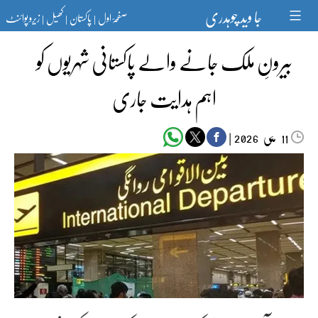
Ski
جا وید چوہدری
صفحۂ اول
پاکستان
کھیل
زیرو پوائنٹ
t
|
|
|
conten
بیرونِ ملک جانے والے پاکستانی شہریوں کو
اہم ہدایت جاری
مئی‬‮
|
2026
11