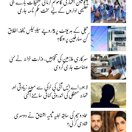
ایجوکیشن اتھارٹی کاموسمِ گرما کی تعطیلات بارے نجی
تعلیمی اداروں کے لیے سخت حکم نامہ جاری
بجلی کے ہر یونٹ پر 5 روپے سیلز ٹیکس نافذ، اطلاق
کن صارفین پرہوگا؟
سرکاری ملازمین کی تنخواہیں، وزارت خزانہ نے نئی
وضاحت جاری کردی
لاہور؛ اے ایس آئی کی لڑکی سے مبینہ زیادتی اور
تھانہ معطلی کی اندرونی کہانی سامنے آگئی
عماد وسیم کی سابقہ اہلیہ ثانیہ اشفاق نے دوسری
شادی کر لی؟