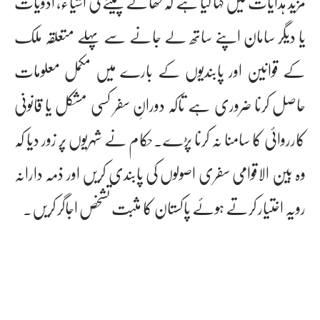
مزید ہدایات میں کہا گیا ہے کہ کھانے پینے کی اشیاء، ادویات
یا دیگر سامان اپنے ساتھ لے جانے سے پہلے متعلقہ ملک
کے قوانین اور پابندیوں کے بارے میں مکمل معلومات
حاصل کرنا ضروری ہے تاکہ دورانِ سفر کسی مشکل یا قانونی
کارروائی کا سامنا نہ کرنا پڑے۔حکام نے شہریوں پر زور دیا کہ
وہ بین الاقوامی سفری اصولوں کی پابندی کریں اور ذمہ دارانہ
رویہ اختیار کرتے ہوئے پاکستان کا مثبت تشخص اجاگر کریں۔