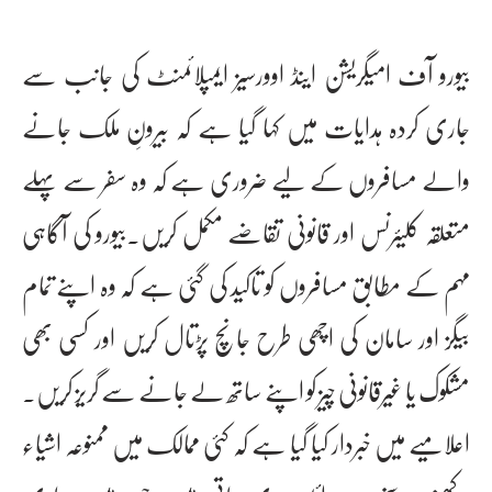
بیورو آف امیگریشن اینڈ اوورسیز ایمپلائمنٹ کی جانب سے
جاری کردہ ہدایات میں کہا گیا ہے کہ بیرونِ ملک جانے
والے مسافروں کے لیے ضروری ہے کہ وہ سفر سے پہلے
متعلقہ کلیئرنس اور قانونی تقاضے مکمل کریں۔بیورو کی آگاہی
مہم کے مطابق مسافروں کو تاکید کی گئی ہے کہ وہ اپنے تمام
بیگز اور سامان کی اچھی طرح جانچ پڑتال کریں اور کسی بھی
مشکوک یا غیرقانونی چیز کو اپنے ساتھ لے جانے سے گریز کریں۔
اعلامیے میں خبردار کیا گیا ہے کہ کئی ممالک میں ممنوعہ اشیاء