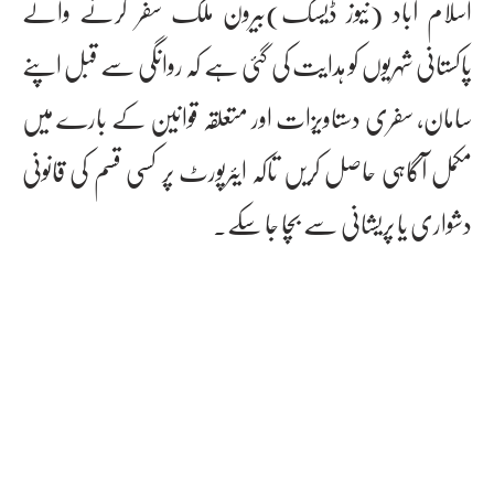
اسلام آباد (نیوز ڈیسک)بیرون ملک سفر کرنے والے
پاکستانی شہریوں کو ہدایت کی گئی ہے کہ روانگی سے قبل اپنے
سامان، سفری دستاویزات اور متعلقہ قوانین کے بارے میں
مکمل آگاہی حاصل کریں تاکہ ایئرپورٹ پر کسی قسم کی قانونی
دشواری یا پریشانی سے بچا جا سکے۔