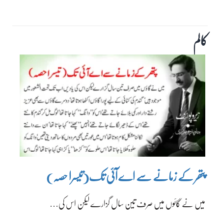
کالم
پتھر کے زمانے سے اے آئی تک(تیسرا حصہ)
میں نے گائوں میں صرف تین سال گزارے لیکن اس کی…