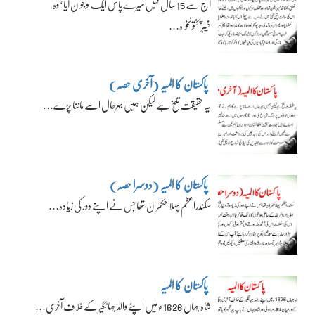
آج سے 15 سال قبل میرے پاس ایک نوجوان آیا‘ وہ
خیبرپختونخواہ…
پاکستان کا المیہ (آخری حصہ)
یہ حقیقت تلخ ہے لیکن ہمیں بہرحال اسے ماننا پڑے…
پاکستان کا المیہ (دوسرا حصہ)
سکندراعظم پہلا حکمران تھا جس نے اپنے دور کی زیادہ…
پاکستان کا المیہ
شاہ جہاں 1626ء میں اپنے والد جہانگیر کے خلاف آخری…