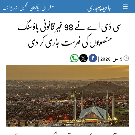
Ski
جا وید چوہدری
صفحۂ اول
پاکستان
کھیل
زیرو پوائنٹ
t
|
|
|
conten
سی ڈی اے نے 98 غیر قانونی ہاؤسنگ
منصوبوں کی فہرست جاری کر دی
مئی‬‮
|
2026
9