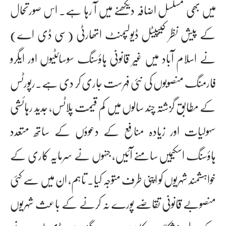
میں بھی مسلسل اضافہ دیکھنے میں آ رہا ہے۔ اس صورتحال
کے پیش نظر کیپیٹل ڈیولپمنٹ اتھارٹی (سی ڈی اے)
نے اسلام آباد میں غیر قانونی ہاؤسنگ سوسائٹیوں اور ایگرو
فارمنگ منصوبوں کی نئی فہرست جاری کر دی ہے۔رپورٹس
کے مطابق گزشتہ چند سالوں میں کم قیمت پلاٹس، جدید رہائشی
سہولیات اور زیادہ منافع کے دعوؤں کے ساتھ متعدد
ہاؤسنگ اسکیمیں سامنے آئیں، جنہوں نے سرمایہ کاری کے
خواہشمند شہریوں کو اپنی طرف متوجہ کیا۔ تاہم، ان میں سے کئی
منصوبے قانونی تقاضے پورے نہ کرنے کے باعث شہریوں