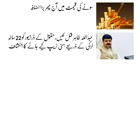
سونے کی قیمت میں آج پھر بڑا اضافہ
عبداللہ طاہر قتل کیس،مقتول کے ڈرائیور کو 22سالہ
لڑکی کے ذریعے ہنی ٹریپ کیے جانے کا انکشاف