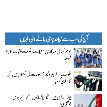
آج کی سب سے زیادہ پڑھی جانے والی خبریں
موسم گرما کی سرکاری تعطیلات،حکومت پنجاب کا بڑا
فیصلہ
حکومت نے پیٹرولیم مصنوعات کی قیمتوں میں کمی
کا اعلان کردیا
یو اے ای میں مقیم پاکستانیوں کے لیے بڑی
خوشخبری!