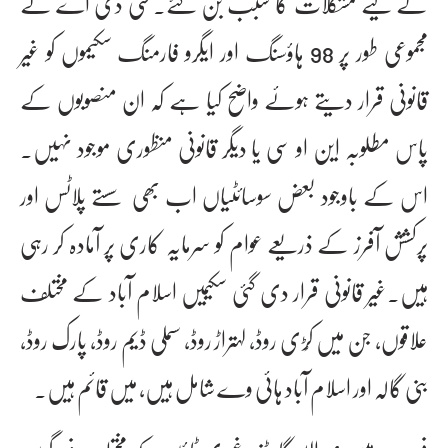
کے لیے مشکلات کا سبب بن گئے۔سی ڈی اے نے
مجموعی طور پر 98 ہاؤسنگ اور ایگرو فارمنگ سکیموں کو غیر
قانونی قرار دیتے ہوئے واضح کیا ہے کہ ان منصوبوں کے
پاس مطلوبہ این او سی یا دیگر قانونی منظوری موجود نہیں۔
اس کے باوجود بعض سوسائٹیاں اب بھی سستے پلاٹس اور
پرکشش آفرز کے ذریعے عوام کو سرمایہ کاری پر آمادہ کر رہی
ہیں۔غیر قانونی قرار دی گئی سکیمیں اسلام آباد کے مختلف
علاقوں، جن میں کُڑی روڈ، لہتراڑ روڈ، سملی ڈیم روڈ، پارک روڈ،
بنی گالہ اور اسلام آباد ہائی وے شامل ہیں، میں قائم ہیں۔