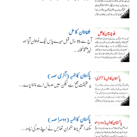
بلوچستان کا حل
آج سے 15 سال قبل میرے پاس ایک نوجوان آیا‘ وہ
خیبرپختونخواہ…
پاکستان کا المیہ (آخری حصہ)
یہ حقیقت تلخ ہے لیکن ہمیں بہرحال اسے ماننا پڑے…
پاکستان کا المیہ (دوسرا حصہ)
سکندراعظم پہلا حکمران تھا جس نے اپنے دور کی زیادہ…