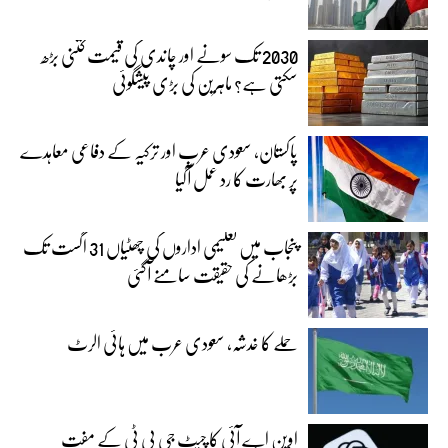
2030 تک سونے اور چاندی کی قیمت کتنی بڑھ
سکتی ہے؟ ماہرین کی بڑی پیشگوئی
پاکستان، سعودی عرب اور ترکیہ کے دفاعی معاہدے
پر بھارت کا رد عمل آگیا
پنجاب میں تعلیمی اداروں کی چھٹیاں 31 اگست تک
بڑھانے کی حقیقت سامنے آگئی
حملے کا خدشہ، سعودی عرب میں ہائی الرٹ
اوپن اے آئی کا چیٹ جی پی ٹی کے مفت