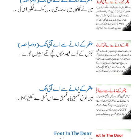
میں نے گائوں میں صرف تین سال گزارے لیکن اس کی…
پتھر کے زمانے سے اے آئی تک(دوسرا حصہ)
گائوں کے نوے فیصد مکان کچے تھے‘ دیواریں گارے…
پتھر کے زمانے سے اے آئی تک
میں خوش قسمتی یا بدقسمتی سے اس نسل سے تعلق رکھتا…
Foot In The Door