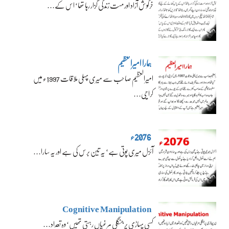
خرگوش آزاد اور مست زندگی گزار رہا تھا‘ اس کے…
ہمارا امیرالعظیم
امیرالعظیم صاحب سے میری پہلی ملاقات 1997ء میں
کراچی…
2076ء
آئزل میری پوتی ہے‘ یہ تین برس کی ہے اور یہ سارا…
Cognitive Manipulation
کسی پہاڑی پر جنگلی مرغیاں رہتی تھیں‘ وہ تعداد…