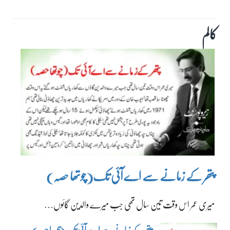
کالم
پتھر کے زمانے سے اے آئی تک(چوتھا حصہ)
میری عمر اس وقت تین سال تھی جب میرے والدین گائوں…
پتھر کے زمانے سے اے آئی تک(تیسرا حصہ)