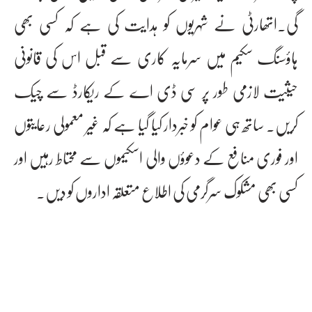
گی۔اتھارٹی نے شہریوں کو ہدایت کی ہے کہ کسی بھی
ہاؤسنگ سکیم میں سرمایہ کاری سے قبل اس کی قانونی
حیثیت لازمی طور پر سی ڈی اے کے ریکارڈ سے چیک
کریں۔ ساتھ ہی عوام کو خبردار کیا گیا ہے کہ غیر معمولی رعایتوں
اور فوری منافع کے دعوؤں والی اسکیموں سے محتاط رہیں اور
کسی بھی مشکوک سرگرمی کی اطلاع متعلقہ اداروں کو دیں۔