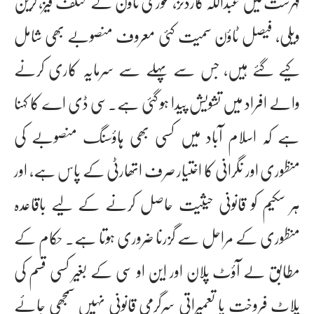
فہرست میں عبداللہ گارڈنز، غوری ٹاؤن کے مختلف فیز، گرین
ویلی، فیصل ٹاؤن سمیت کئی معروف منصوبے بھی شامل
کیے گئے ہیں، جس سے پہلے سے سرمایہ کاری کرنے
والے افراد میں تشویش پیدا ہو گئی ہے۔سی ڈی اے کا کہنا
ہے کہ اسلام آباد میں کسی بھی ہاؤسنگ منصوبے کی
منظوری اور نگرانی کا اختیار صرف اتھارٹی کے پاس ہے، اور
ہر سکیم کو قانونی حیثیت حاصل کرنے کے لیے باقاعدہ
منظوری کے مراحل سے گزرنا ضروری ہوتا ہے۔ حکام کے
مطابق لے آؤٹ پلان اور این او سی کے بغیر کسی قسم کی
پلاٹ فروخت یا تعمیراتی سرگرمی قانونی نہیں سمجھی جائے