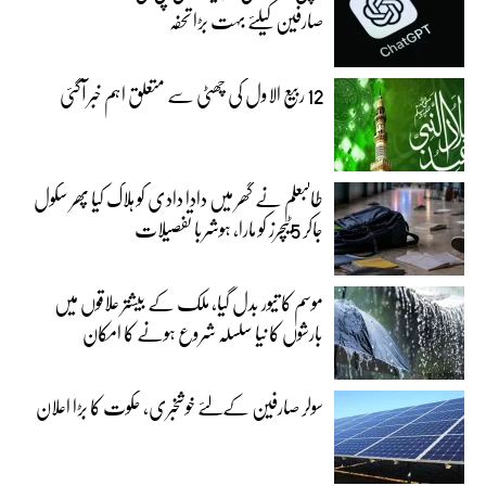
صارفین کیلئے بہت بڑا تحفہ
12 ربیع الاول کی چھٹی سے متعلق اہم خبر آگئی
طالبعلم نے گھر میں دادا دادی کو ہلاک کیا پھر سکول
جاکر 5ٹیچرز کو مارا، ہوشربا تفصیلات
موسم کا تیور بدل گیا، ملک کے بیشتر علاقوں میں
بارشوں کا نیا سلسلہ شروع ہونے کا امکان
سولر صارفین کےلئے خوشخبری، حکوت کا بڑا اعلان