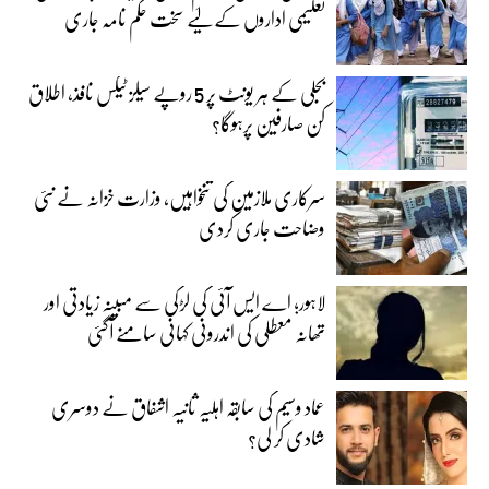
تعلیمی اداروں کے لیے سخت حکم نامہ جاری
بجلی کے ہر یونٹ پر 5 روپے سیلز ٹیکس نافذ، اطلاق
کن صارفین پرہوگا؟
سرکاری ملازمین کی تنخواہیں، وزارت خزانہ نے نئی
وضاحت جاری کردی
لاہور؛ اے ایس آئی کی لڑکی سے مبینہ زیادتی اور
تھانہ معطلی کی اندرونی کہانی سامنے آگئی
عماد وسیم کی سابقہ اہلیہ ثانیہ اشفاق نے دوسری
شادی کر لی؟