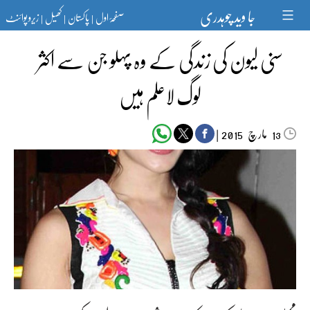
Ski
جا وید چوہدری
صفحۂ اول
پاکستان
کھیل
زیرو پوائنٹ
t
|
|
|
conten
سنی لیون کی زندگی کے وہ پہلو جن سے اکثر
لوگ لاعلم ہیں
مارچ‬‮
|
2015
13