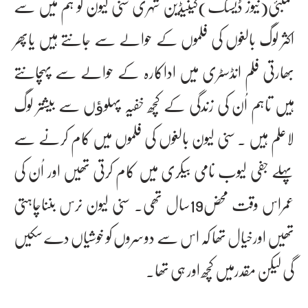
ممبئی(نیوز ڈیسک)کینیڈین شہری سنی لیون کو ہم میں سے
اکثر لوگ بالغوں کی فلموں کے حوالے سے جانتے ہیں یاپھر
بھارتی فلم انڈسٹری میں اداکارہ کے حوالے سے پہچانتے
ہیں تاہم اُن کی زندگی کے کچھ خفیہ پہلوﺅں سے بیشتر لوگ
لاعلم ہیں ۔ سنی لیون بالغوں کی فلموں میں کام کرنے سے
پہلے جفی لیوب نامی بیکری میں کام کرتی تھیں اور اُن کی
عمراس وقت محض19سال تھی۔ سنی لیون نرس بنناچاہتی
تھیں اورخیال تھا کہ اس سے دوسروں کو خوشیاں دے سکیں
گی لیکن مقدرمیں کچھ اور ہی تھا۔