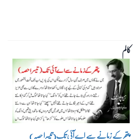
کالم
پتھر کے زمانے سے اے آئی تک(تیسرا حصہ)