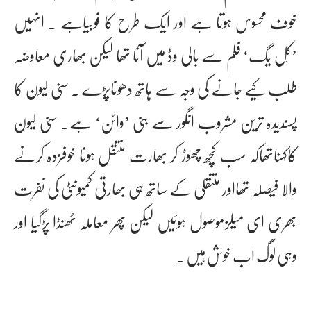
خوف محسوس ہوتا ہے اور ایک طرح کا فوبیاہے ۔ انہیں
’کَل یگ‘ فلم سے بالی وڈ میں آنا تھا لیکن بھاری معاوضہ
طلب کیے جانے کی وجہ سے ہاتھ دھوناپڑے ۔ سنی لیون کا
پسندیدہ ترین مشروب انگور سے بنی ’وائن‘ ہے۔ سنی لیون
کاکہناتھاکہ سب کچھ چھوڑ کر بھارت منتقل ہونا خوفزدہ کرنے
والا فیصلہ تھااور منتقلی کے ساتھ ہی بھارتی کمیونٹی کی نفرت
بھری ای میلزموصول ہوئیں لیکن پھر معاملہ ٹھنڈا پڑگیا اور
وہی لوگ اب خوش ہیں ۔