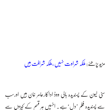
مزید پڑھئے:
ملکہ شراوت نہیں ،ملکہ شرافت ہیں‎
سنی لیون کے پسندیدہ بالی ووڈ اداکارعامر خان ہیں اورسب
سے پسندیدہ فلم ’دل‘ہے۔ انہیں ہر قسم کے کیڑوں سے