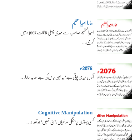
ہمارا امیرالعظیم
امیرالعظیم صاحب سے میری پہلی ملاقات 1997ء میں
کراچی…
2076ء
آئزل میری پوتی ہے‘ یہ تین برس کی ہے اور یہ سارا…
Cognitive Manipulation
کسی پہاڑی پر جنگلی مرغیاں رہتی تھیں‘ وہ تعداد…