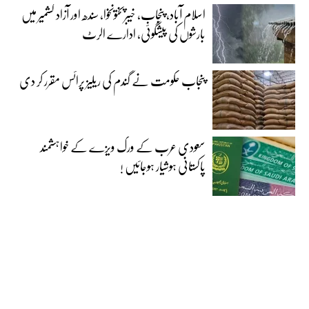
اسلام آباد، پنجاب، خیبرپختونخوا، سندھ اور آزاد کشمیر میں
بارشوں کی پیشگوئی، ادارے الرٹ
پنجاب حکومت نے گندم کی ریلیز پرائس مقرر کر دی‎
سعودی عرب کے ورک ویزے کے خواہشمند
پاکستانی ہوشیار ہوجائیں !