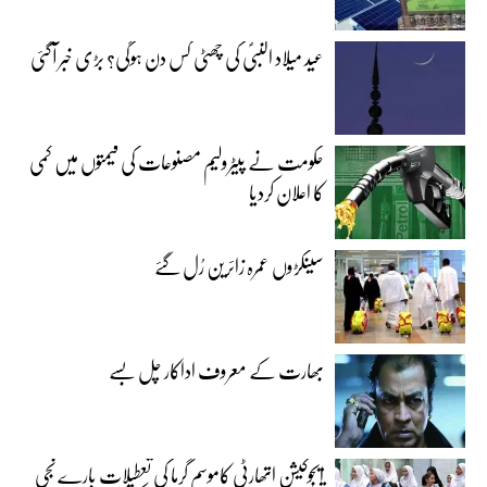
عید میلاد النبیؐ کی چھٹی کس دن ہوگی؟ بڑی خبر آگئی
حکومت نے پیٹرولیم مصنوعات کی قیمتوں میں کمی
کا اعلان کردیا
سینکڑوں عمرہ زائرین رُل گئے
بھارت کے معروف اداکار چل بسے
ایجوکیشن اتھارٹی کاموسمِ گرما کی تعطیلات بارے نجی