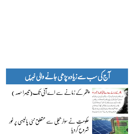
آج کی سب سے زیادہ پڑھی جانے والی خبریں
پتھر کے زمانے سے اے آئی تک(تیسرا حصہ)
حکومت نے سولر بجلی سے متعلق نئی پالیسی پر غور
شروع کردیا