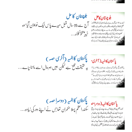
بلوچستان کا حل
آج سے 15 سال قبل میرے پاس ایک نوجوان آیا‘ وہ
خیبرپختونخواہ…
پاکستان کا المیہ (آخری حصہ)
یہ حقیقت تلخ ہے لیکن ہمیں بہرحال اسے ماننا پڑے…
پاکستان کا المیہ (دوسرا حصہ)
سکندراعظم پہلا حکمران تھا جس نے اپنے دور کی زیادہ…