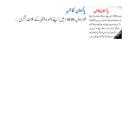
پاکستان کا المیہ
شاہ جہاں 1626ء میں اپنے والد جہانگیر کے خلاف آخری…