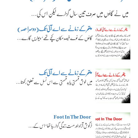
میں نے گائوں میں صرف تین سال گزارے لیکن اس کی…
پتھر کے زمانے سے اے آئی تک(دوسرا حصہ)
گائوں کے نوے فیصد مکان کچے تھے‘ دیواریں گارے…
پتھر کے زمانے سے اے آئی تک
میں خوش قسمتی یا بدقسمتی سے اس نسل سے تعلق رکھتا…
Foot In The Door
خرگوش آزاد اور مست زندگی گزار رہا تھا‘ اس کے…