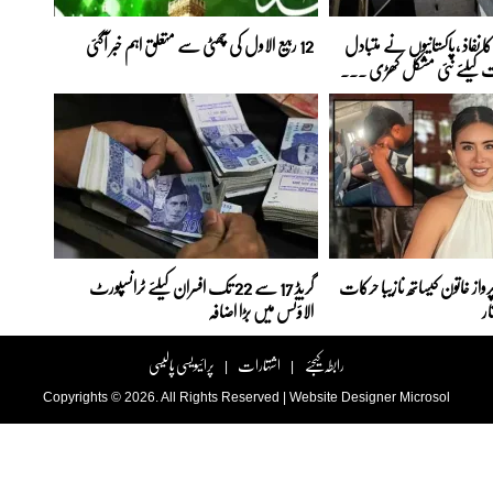
 نفاذ ،پاکستانیوں نے متبادل
12 ربیع الاول کی چھٹی سے متعلق اہم خبر آگئی
ت کیلئے نئی مشکل کھڑی ...
رواز خاتون کیساتھ نازیبا حرکات
گریڈ 17 سے 22 تک افسران کیلئے ٹرانسپورٹ
ار
الاؤنس میں بڑا اضافہ
رابطہ کیجئے
اشتہارات
پرائیویسی پالیسی
|
|
Copyrights © 2026. All Rights Reserved |
Website Designer
Microsol