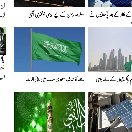
ے نفاذ کے بعد پاکستانیوں نے
سولر صارفین کے لیے بڑی خوشخبری آگئی
ایک ن
ا
پاک
سکند
اپنے
 پاکستانیوں کے لیے بڑی
حملے کا خدشہ، سعودی عرب میں ہائی الرٹ