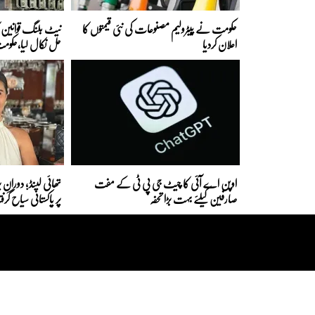
حکومت نے پیٹرولیم مصنوعات کی نئی قیمتوں کا
نیٹ بلنگ قوانین کا
اعلان کردیا
حل نکال لیا،حکوم
اوپن اے آئی کا چیٹ جی پی ٹی کے مفت
تھائی لینڈ؛ دورانِ پ
صارفین کیلئے بہت بڑا تحفہ
پر پاکستانی سیاح گرفت