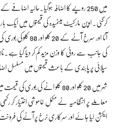
کرگئی۔ اوپن مارکیٹ میںمیدہ کی قیمتوں میں ایک بار پ
آٹا اور سرخ آٹے کے 
کی جانب سے روٹی کا وزن مزید کم کر دیا گیا ہے
سپلائی پر پابندی کے باعث قیمتوں میں مسلسل اضاف
شہر میں 20 کلو اور 80 کلو اٹے کی
معاملے پر انتظامیہ نے مکمل خاموشی اختیار کر رک
ایکشن لیا جائے اور سرکاری نرخ پر آٹے کی فروخت ک