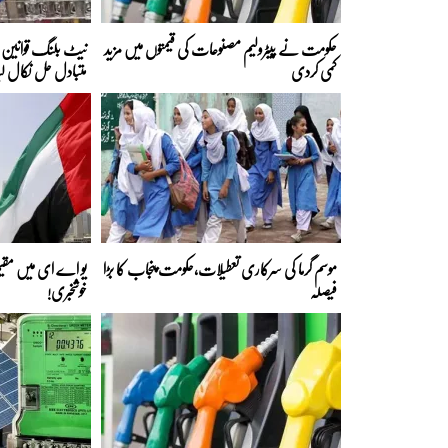
حکومت نے پیٹرولیم مصنوعات کی قیمتوں میں مزید
نیٹ بلنگ قوانین ک
کمی کردی
متبادل حل نکال لی
موسم گرما کی سرکاری تعطیلات،حکومت پنجاب کا بڑا
یو اے ای میں مقیم
فیصلہ
خوشخبری!