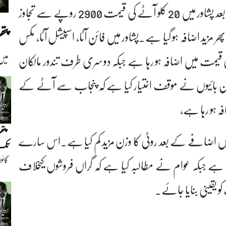
میں 250 روپے کا اضافہ ہوگیا۔حالیہ اضافے کے بعد پشاور میں 20 کلو آٹے کی قیمت 2900 روپے سے تجاوز
پت
ھر مزید اضافہ ہو گیا ہے۔پشاور میں فائن آٹا، اسپیشل آٹا، مکس
20 کلو اور 80 کلو کی بوری کی قیمت میں اضافہ ہو رہا ہے جبکہ دوسری طرف تندور مالکان
میں
۔نان بائیوں نے موقف اختیار کیا ہے کہ پنجاب سے آٹے کے
ہ ہو رہا ہے،
پتھ
 بوری کی قیمت میں اضافے کے بعد روٹی کا وزن مزید کم کیا ہے۔اس سارے
تک(
گائو
ھی ہے جبکہ عوام نے مطالبہ کیا ہے کہ گراں فروشوں کیخلاف
دیو
و یقینی بنایا جائے۔