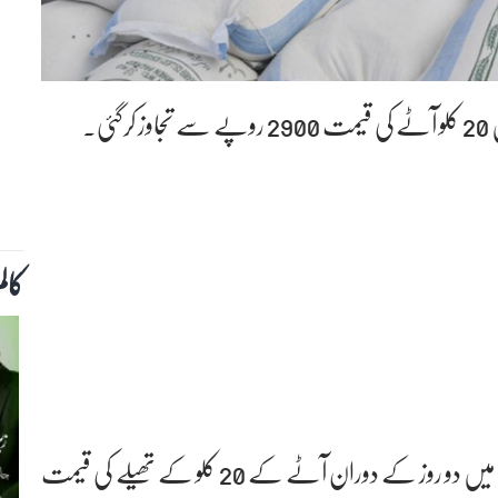
ی۔
کال
میڈیا رپورٹ کے مطابق خیبرپختونخوا کے دارالحکومت میں دو روز کے دوران آٹے کے 20 کلو کے تھیلے کی قیمت