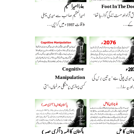
Foot In The Do
ہمارا امیرالعظیم
 آزاد اور مست زندگی گزار رہا تھا‘
امیرالعظیم صاحب سے میری پہلی
 کے…
ملاقات 1997ء میں کراچی…
2ء
Cognitive
Manipulation
 میری پوتی ہے‘ یہ تین برس کی
کسی پہاڑی پر جنگلی مرغیاں رہتی
ور یہ سارا…
تھیں‘ وہ تعداد…
چستان کا حل
پاکستان کا المیہ (آخری حصہ)