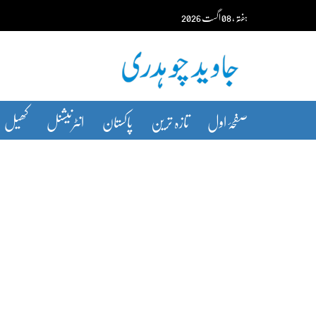
Ski
ہفتہ‬‮
،
08
اگست‬‮
2026
t
conten
صفحۂ اول
تازہ ترین
پاکستان
انٹرنیشنل
کھیل