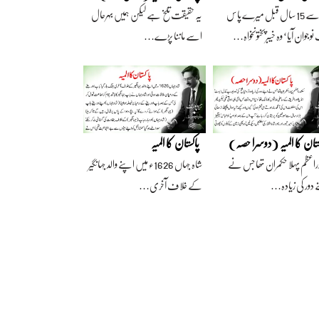
آج سے 15 سال قبل میرے پاس
یہ حقیقت تلخ ہے لیکن ہمیں بہرحال
وجوان آیا‘ وہ خیبرپختونخواہ…
اسے ماننا پڑے…
ستان کا المیہ (دوسرا حصہ)
پاکستان کا المیہ
راعظم پہلا حکمران تھا جس نے
شاہ جہاں 1626ء میں اپنے والد جہانگیر
 دور کی زیادہ…
کے خلاف آخری…