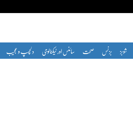
شوبز
بزنس
صحت
سائنس اور ٹیکنالوجی
دلچسپ و عجیب