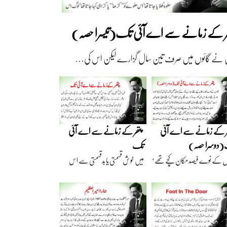
ھر کے زمانے سے اے آئی تک(تیسرا حصہ)
 نے گائوں میں صرف تین سال گزارے لیکن اس کی…
ر کے زمانے سے اے آئی
پتھر کے زمانے سے اے آئی
دوسرا حصہ)
تک
ں کے نوے فیصد مکان کچے تھے‘
میں خوش قسمتی یا بدقسمتی سے اس
اریں گارے…
نسل سے تعلق رکھتا…