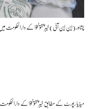
پشاور (این این آئی)خیبرپختونخوا کے دارالحکومت میں 20 کلو آٹے کی قیمت 2900 روپے سے تجاوز کرگئ