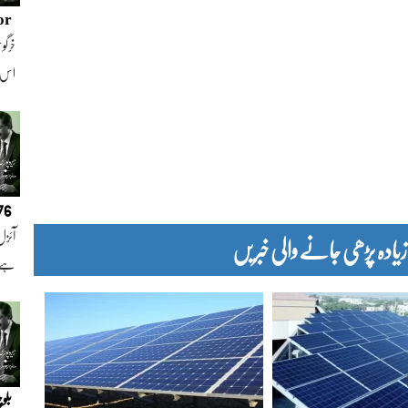
or
خرگوش
اس
076
آئزل
دہ پڑھی جانے والی خبریں
ہے ا
بلو