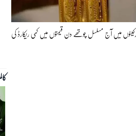
رکیٹوں میں آج مسلسل چوتھے دن قیمتوں میں کمی ریکارڈ کی
کال