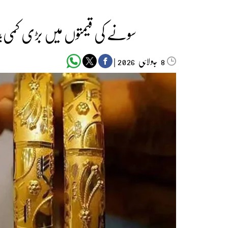
سونے کی قیمتوں میں بڑی کمی؛ عال
جولائی
|
2026
8