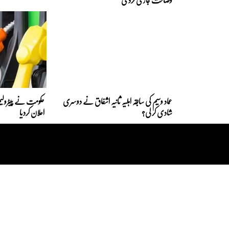
عماد وسیم کی سابقہ اہلیہ ثانیہ اشفاق نے دوسری
حکومت نے پیٹرولیم
شادی کر لی؟
اعلان کردیا