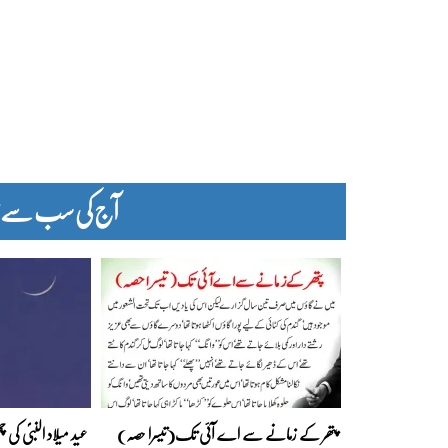
آج کی سب سے زیا
پتھر کے زمانے سے اے آئی تک(تیسرا حصہ)
عید میلاد النبیؐ کی