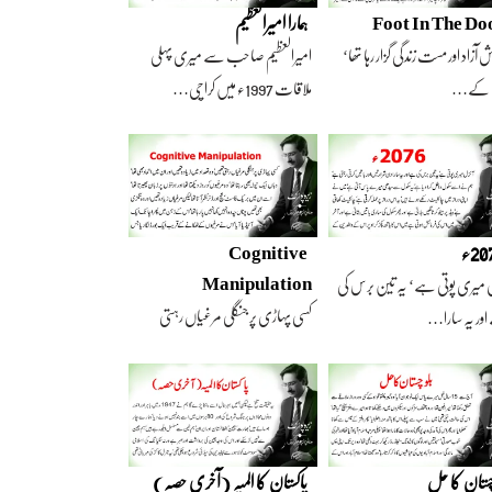
Foot In The Do
ہمارا امیرالعظیم
 آزاد اور مست زندگی گزار رہا تھا‘
امیرالعظیم صاحب سے میری پہلی
 کے…
ملاقات 1997ء میں کراچی…
2ء
Cognitive
Manipulation
 میری پوتی ہے‘ یہ تین برس کی
کسی پہاڑی پر جنگلی مرغیاں رہتی
ور یہ سارا…
تھیں‘ وہ تعداد…
چستان کا حل
پاکستان کا المیہ (آخری حصہ)