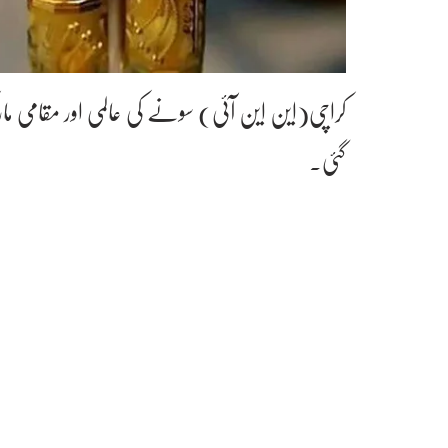
کراچی(این این آئی) سونے کی عالمی اور مقامی ما
گئی۔