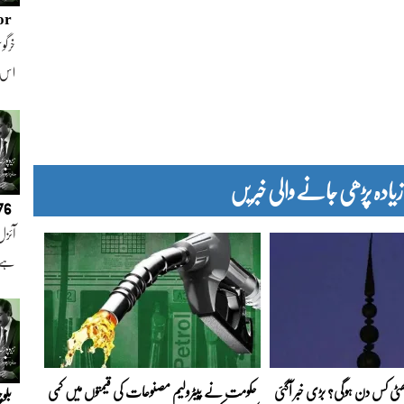
or
خرگوش
اس
دہ پڑھی جانے والی خبریں
076
آئزل
ہے ا
 چھٹی کس دن ہوگی؟ بڑی خبر آگئی
حکومت نے پیٹرولیم مصنوعات کی قیمتوں میں کمی
بلو