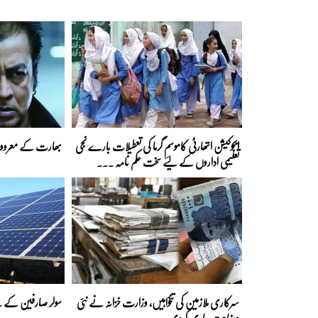
ایجوکیشن اتھارٹی کاموسمِ گرما کی تعطیلات بارے نجی
بھارت کے معروف 
تعلیمی اداروں کے لیے سخت حکم نامہ ...
سرکاری ملازمین کی تنخواہیں، وزارت خزانہ نے نئی
سولر صارفین کے لی
وضاحت جاری کردی