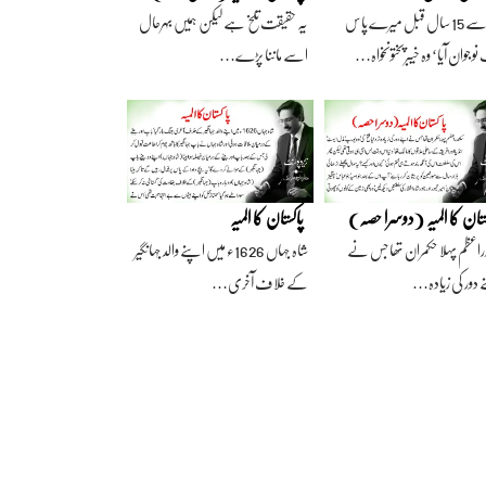
آج سے 15 سال قبل میرے پاس
یہ حقیقت تلخ ہے لیکن ہمیں بہرحال
وجوان آیا‘ وہ خیبرپختونخواہ…
اسے ماننا پڑے…
ستان کا المیہ (دوسرا حصہ)
پاکستان کا المیہ
راعظم پہلا حکمران تھا جس نے
شاہ جہاں 1626ء میں اپنے والد جہانگیر
 دور کی زیادہ…
کے خلاف آخری…