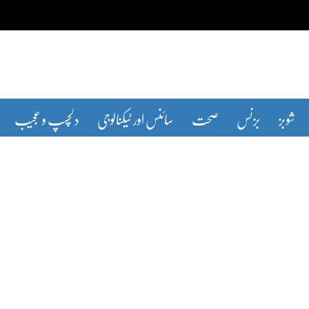
شوبز
بزنس
صحت
سائنس اور ٹیکنالوجی
دلچسپ و عجیب