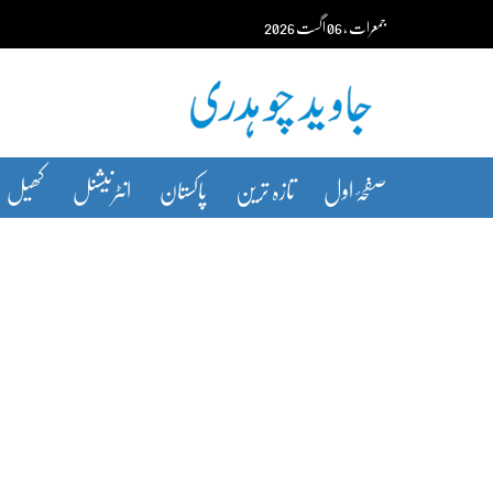
Ski
جمعرات‬‮
،
06
اگست‬‮
2026
t
conten
صفحۂ اول
تازہ ترین
پاکستان
انٹرنیشنل
کھیل