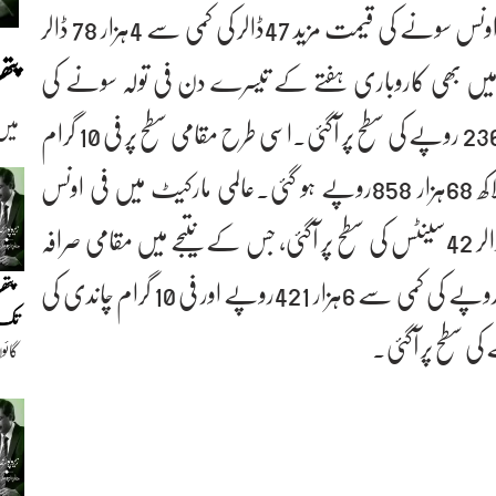
بین الاقوامی بلین مارکیٹ میں آج بدھ کے روز فی اونس سونے کی قیمت مزید 47ڈالر کی کمی سے 4ہزار 78 ڈالر
پت
میں بھی کاروباری ہفتے کے تیسرے دن فی تولہ سونے کی
قیمت 4ہزار 700روپے کی کمی سے 4لاکھ 30ہزار 236 روپے کی سطح پر آگئی۔اسی طرح مقامی سطح پر فی 10 گرام
میں
سونے کی قیمت 4ہزار 29روپے کی کمی سے 3لاکھ 68ہزار 858روپے ہو گئی۔عالمی مارکیٹ میں فی اونس
چاندی کی قیمت 1ڈالر 38سینٹس کی کمی سے 59ڈالر 42سینٹس کی سطح پر آگئی، جس کے نتیجے میں مقامی صرافہ
مارکیٹوں میں بھی فی تولہ چاندی کی قیمت بھی 138روپے کی کمی سے 6ہزار 421روپے اور فی 10 گرام چاندی کی
پتھ
تک(
گائو
دیو