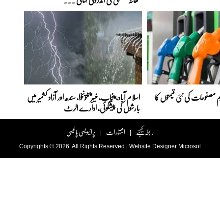
 مصنوعات کی نئی قیمتوں کا
اسلام آباد، پنجاب، خیبرپختونخوا، سندھ اور آزاد کشمیر میں
بارشوں کی پیشگوئی، ادارے الرٹ
رابطہ کیجئے
اشتہارات
پرائیویسی پالیسی
|
|
Copyrights © 2026. All Rights Reserved |
Website Designer
Microsol