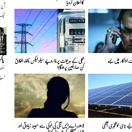
کا اعلان کردیا
ایک ن
پاک
اداکار چل بسے
بجلی کے ہر یونٹ پر 5 روپے سیلز ٹیکس نافذ، اطلاق
کن صارفین پرہوگا؟
سکند
اپنے
ے بڑی خوشخبری آگئی
لاہور؛ اے ایس آئی کی لڑکی سے مبینہ زیادتی اور
تھانہ معطلی کی اندرونی کہانی ...