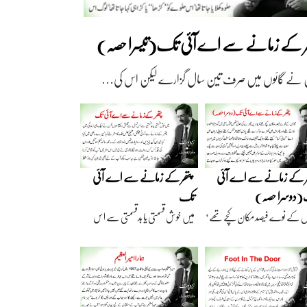
ھر کے زمانے سے اے آئی تک(تیسرا حصہ)
 نے گائوں میں صرف تین سال گزارے لیکن اس کی…
ر کے زمانے سے اے آئی
پتھر کے زمانے سے اے آئی
دوسرا حصہ)
تک
ں کے نوے فیصد مکان کچے تھے‘
میں خوش قسمتی یا بدقسمتی سے اس
اریں گارے…
نسل سے تعلق رکھتا…