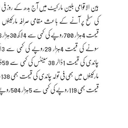
کی سطح پر آنے کے باعث مقامی صرافہ مارکیٹوں 
قیمت بھی 119روپے کی کمی سے 5ہزار 504روپے کی سطح پر آگئی۔