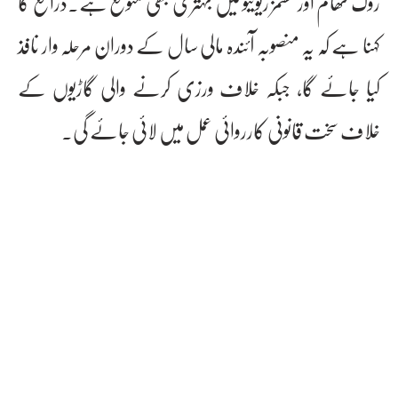
روک تھام اور کسٹمز ریونیو میں بہتری بھی متوقع ہے۔ذرائع کا
کہنا ہے کہ یہ منصوبہ آئندہ مالی سال کے دوران مرحلہ وار نافذ
کیا جائے گا، جبکہ خلاف ورزی کرنے والی گاڑیوں کے
خلاف سخت قانونی کارروائی عمل میں لائی جائے گی۔