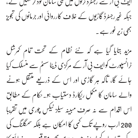
ایف بی آر سے رجسٹرڈ ٹرکوں میں ہی سامان لوڈ کر سکیں گے،
جبکہ غیر رجسٹرڈ گاڑیوں کے خلاف کارروائی اور جرمانوں کی تجویز
بھی زیر غور ہے۔
مزید بتایا گیا ہے کہ نئے نظام کے تحت تمام کمرشل
ٹرانسپورٹ کو ایف بی آر کے مرکزی ڈیٹا سسٹم سے منسلک کیا
جائے گا، تاکہ ہر گاڑی اور اس کے ذریعے منتقل ہونے
والے سامان کا مکمل ریکارڈ دستیاب ہو۔حکام کے مطابق
اس اقدام سے نہ صرف مبینہ سیلز ٹیکس چوری میں تقریبا
200 ارب روپے تک کمی کا امکان ہے بلکہ سمگلنگ کی