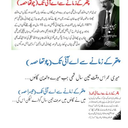
پتھر کے زمانے سے اے آئی تک(چوتھا حصہ)
میری عمر اس وقت تین سال تھی جب میرے والدین گائوں…
پتھر کے زمانے سے اے آئی تک(تیسرا حصہ)
میں نے گائوں میں صرف تین سال گزارے لیکن اس کی…