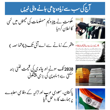
آج کی سب سے زیادہ پڑھی جانے والی خبریں
حکومت نے پیٹرولیم مصنوعات کی قیمتوں میں کمی
کا اعلان کردیا
پتھر کے زمانے سے اے آئی تک(چوتھا حصہ)
2030 تک سونے اور چاندی کی قیمت کتنی بڑھ
سکتی ہے؟ ماہرین کی بڑی پیشگوئی
پاکستان، سعودی عرب اور ترکیہ کے دفاعی معاہدے
پر بھارت کا رد عمل آگیا