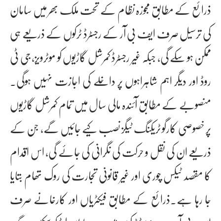
ذرائع کے مطابق مجوزہ نظام کے تحت ملک بھر میں سامان
کی ترسیل صرف ایف بی آر کے رجسٹرڈ ٹرکوں کے ذریعے ہی
ممکن ہو سکے گی، جبکہ غیر رجسٹرڈ کمرشل گاڑیوں کو موٹرویز، جی ٹی
روڈ اور دیگر اہم شاہراہوں پر داخلے کی اجازت نہیں ہوگی۔
منصوبے کے مطابق آئندہ مالی سال میں تمام کمرشل گاڑیوں
پر خصوصی کارگو ٹریکنگ ٹیگز نصب کیے جائیں گے، جن کے
ذریعے ان کی نقل و حرکت کی نگرانی کی جائے گی، اس اقدام
کا مقصد ٹیکس چوری اور غیر قانونی تجارت کی روک تھام بتایا
جا رہا ہے۔ذرائع کے مطابق فیکٹریاں اور کارخانے صرف