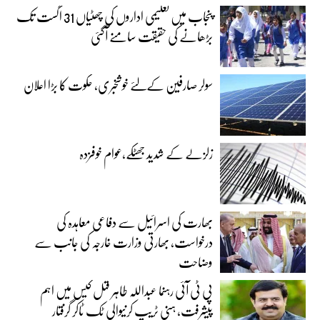
پنجاب میں تعلیمی اداروں کی چھٹیاں 31 اگست تک
بڑھانے کی حقیقت سامنے آگئی
سولر صارفین کےلئے خوشخبری، حکوت کا بڑا اعلان
زلزلے کے شدید جھٹکے،عوام خوفزدہ
بھارت کی اسرائیل سے دفاعی معاہدہ کی
درخواست، بھارتی وزارت خارجہ کی جانب سے
وضاحت
پی ٹی آئی رہنما عبداللہ طاہر قتل کیس میں اہم
پیشرفت، ہنی ٹریپ کرنیوالی ٹک ٹاکر گرفتار