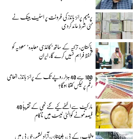
پریمیم پرائز بانڈز کی فروخت پر اسٹیٹ بینک نے
نئی شرط عائد کردی
پاکستان، ترکیہ کے ساتھ ‘کاغذی معاہدہ’ سعودیہ کو
تحفظ فراہم نہیں کرے گا، ایران
100 سے 40 ہزار روپے تک کے پرائز بانڈز، انعامی
رقم پر ٹیکس کتنا ہوگا؟
مارکیٹ سےاکٹھےکیے گئے گھی کے تقریباً 48
فیصدنمونے کوالٹی ٹیسٹ میں ناکام
پنجاب، کے پی، بلوچستان، آزاد کشمیر، جی بی میں