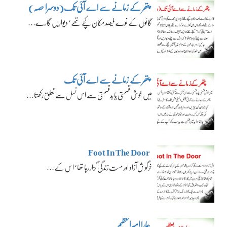
پتھر کے زمانے سے اے آئی تک(دوسرا حصہ)
گائوں کے نوے فیصد مکان کچے تھے‘ دیواریں گارے…
پتھر کے زمانے سے اے آئی تک
میں خوش قسمتی یا بدقسمتی سے اس نسل سے تعلق رکھتا…
Foot In The Door
خرگوش آزاد اور مست زندگی گزار رہا تھا‘ اس کے…
ہمارا امیرالعظیم