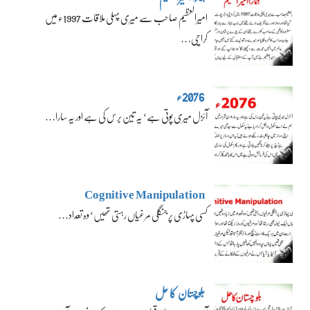
امیرالعظیم صاحب سے میری پہلی ملاقات 1997ء میں
کراچی…
2076ء
آئزل میری پوتی ہے‘ یہ تین برس کی ہے اور یہ سارا…
Cognitive Manipulation
کسی پہاڑی پر جنگلی مرغیاں رہتی تھیں‘ وہ تعداد…
بلوچستان کا حل