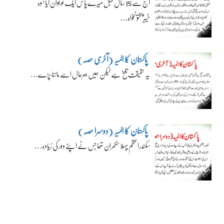
آج سے 15 سال قبل میرے پاس ایک نوجوان آیا‘ وہ
خیبرپختونخواہ…
پاکستان کا المیہ (آخری حصہ)
یہ حقیقت تلخ ہے لیکن ہمیں بہرحال اسے ماننا پڑے…
پاکستان کا المیہ (دوسرا حصہ)
سکندراعظم پہلا حکمران تھا جس نے اپنے دور کی زیادہ…