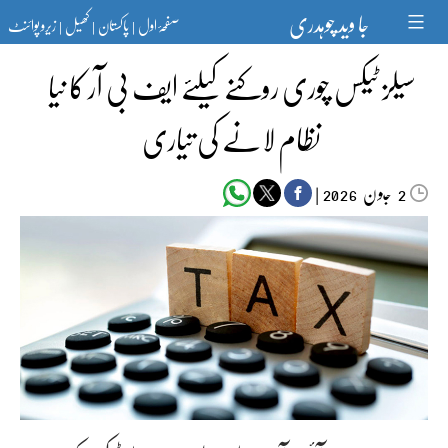
Ski
جا وید چوہدری
صفحۂ اول
پاکستان
کھیل
زیرو پوائنٹ
t
|
|
|
conten
سیلز ٹیکس چوری روکنے کیلئے ایف بی آر کا نیا
نظام لانے کی تیاری
جون‬‮
|
2026
2