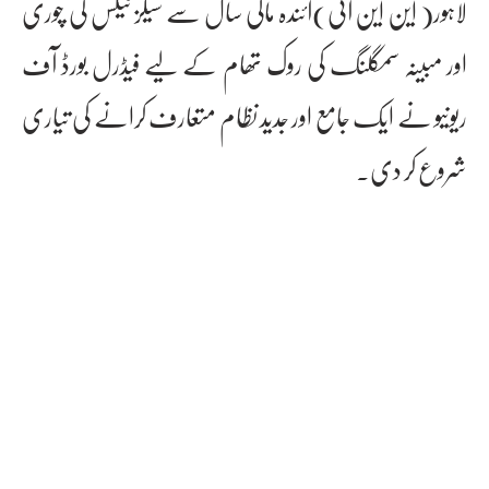
لاہور( این این آئی)آئندہ مالی سال سے سیلز ٹیکس کی چوری
اور مبینہ سمگلنگ کی روک تھام کے لیے فیڈرل بورڈ آف
ریونیو نے ایک جامع اور جدید نظام متعارف کرانے کی تیاری
شروع کر دی۔