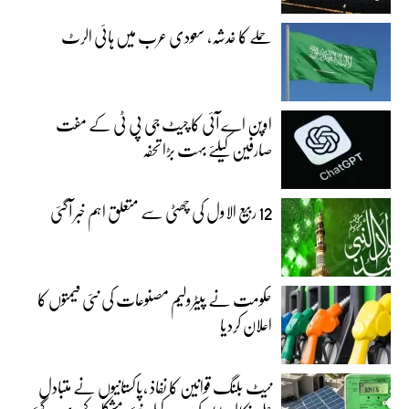
حملے کا خدشہ، سعودی عرب میں ہائی الرٹ
اوپن اے آئی کا چیٹ جی پی ٹی کے مفت
صارفین کیلئے بہت بڑا تحفہ
12 ربیع الاول کی چھٹی سے متعلق اہم خبر آگئی
حکومت نے پیٹرولیم مصنوعات کی نئی قیمتوں کا
اعلان کردیا
نیٹ بلنگ قوانین کا نفاذ ،پاکستانیوں نے متبادل