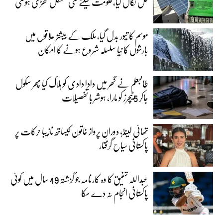
حل نکال لیا،حکومت کیلئے نئی مشکل کھڑی ہوگئی
موسم کا تیور بدل گیا، ملک کے بیشتر علاقوں میں
بارشوں کا نیا سلسلہ شروع ہونے کا امکان
طالبعلم نے گھر میں دادا دادی کو ہلاک کیا پھر سکول
جاکر 5ٹیچرز کو مارا، ہوشربا تفصیلات
تھائی لینڈ؛ دورانِ پرواز خاتون کیساتھ نازیبا حرکات پر
پاکستانی سیاح گرفتار
عبداللہ شفیق کا وہ کارنامہ جو گزشتہ 49 سال میں کوئی
پاکستانی انجام نہ دے سکا