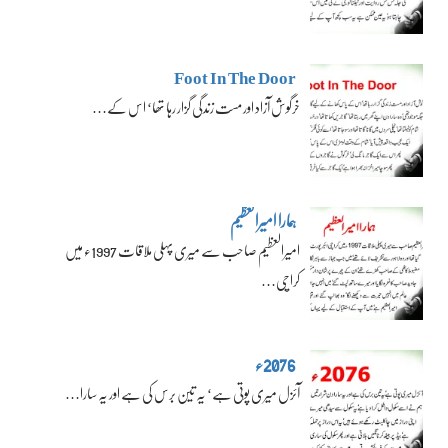
Foot In The Door
خرگوش آزاد اور مست زندگی گزار رہا تھا‘ اس کے…
ہمارا امیرالعظیم
امیرالعظیم صاحب سے میری پہلی ملاقات 1997ء میں
کراچی…
2076ء
آئزل میری پوتی ہے‘ یہ تین برس کی ہے اور یہ سارا…