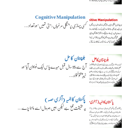
Cognitive Manipulation
کسی پہاڑی پر جنگلی مرغیاں رہتی تھیں‘ وہ تعداد…
بلوچستان کا حل
آج سے 15 سال قبل میرے پاس ایک نوجوان آیا‘ وہ
خیبرپختونخواہ…
پاکستان کا المیہ (آخری حصہ)
یہ حقیقت تلخ ہے لیکن ہمیں بہرحال اسے ماننا پڑے…