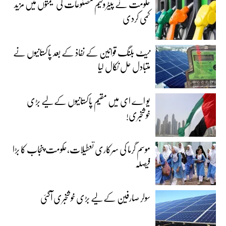
حکومت نے پیٹرولیم مصنوعات کی قیمتوں میں مزید
کمی کردی
نیٹ بلنگ قوانین کے نفاذ کے بعد پاکستانیوں نے
متبادل حل نکال لیا
یو اے ای میں مقیم پاکستانیوں کے لیے بڑی
خوشخبری!
موسم گرما کی سرکاری تعطیلات،حکومت پنجاب کا بڑا
فیصلہ
سولر صارفین کے لیے بڑی خوشخبری آگئی