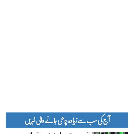
آج کی سب سے زیادہ پڑھی جانے والی خبریں