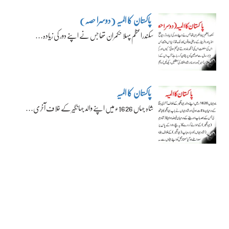
پاکستان کا المیہ (دوسرا حصہ)
سکندراعظم پہلا حکمران تھا جس نے اپنے دور کی زیادہ…
پاکستان کا المیہ
شاہ جہاں 1626ء میں اپنے والد جہانگیر کے خلاف آخری…