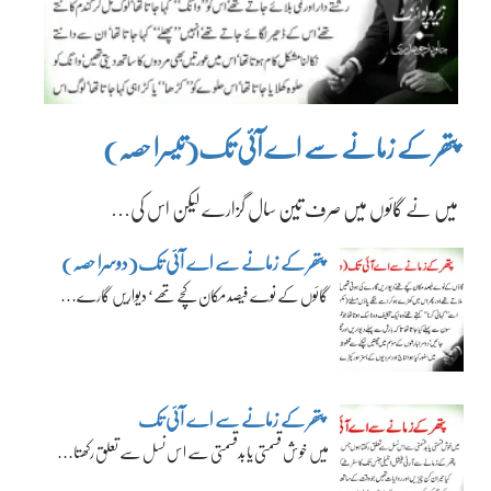
پتھر کے زمانے سے اے آئی تک(تیسرا حصہ)
میں نے گائوں میں صرف تین سال گزارے لیکن اس کی…
پتھر کے زمانے سے اے آئی تک(دوسرا حصہ)
گائوں کے نوے فیصد مکان کچے تھے‘ دیواریں گارے…
پتھر کے زمانے سے اے آئی تک
میں خوش قسمتی یا بدقسمتی سے اس نسل سے تعلق رکھتا…