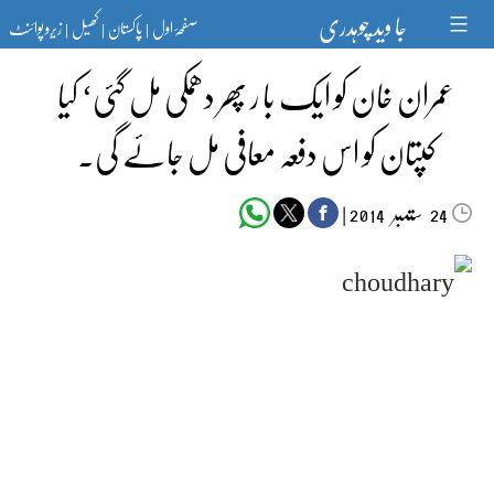
Ski
جا وید چوہدری
صفحۂ اول
پاکستان
کھیل
زیرو پوائنٹ
t
|
|
|
conten
عمران خان کو ایک با ر پھر دھمکی مل گئی‘ کیا
کپتان کو اس دفعہ معافی مل جائے گی۔ ‎
ستمبر‬‮
|
2014
24