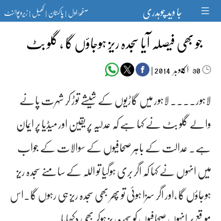
Ski
جا وید چوہدری
صفحۂ اول
پاکستان
کھیل
زیرو پوائنٹ
t
|
|
|
conten
جو بھی فیصلہ آیا سجدہ ریز ہوجاؤں گا ، گلو بٹ
اکتوبر‬‮
|
2014
30
لاہور۔۔۔۔ لاہور میں گاڑیوں کے شیشے توڑ کر شہرت پانے
والے گلو بٹ نے کہا ہے کہ عدلیہ پر یقین اور میڈیا پر ایمان
ہے۔ عدالت کے باہر صحافیوں کے سوالات کے جواب
میں انہوں نے کہا کہ اگر بری ہوگیا تو اللہ کے سامنے سجدہ ریز
ہوجاؤں گا ،اور اگر سزا ہوئی تو پھر بھی سجدہ ریز ہی رہوں گا۔اس
موقع پر انہوں صحافیوں کو سجدہ ریز ہوکر بھی دکھایا