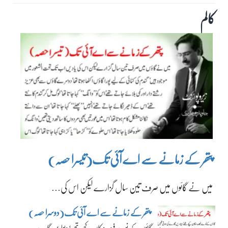
کالم
پتھر کے زمانے سے اے آئی تک(تیسرا حصہ)
میں نے گائوں میں صرف تین سال گزارے لیکن اس کی…
پتھر کے زمانے سے اے آئی تک(دوسرا حصہ)
گائوں کے نوے فیصد مکان کچے تھے‘ دیواریں گارے…