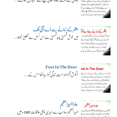
پتھر کے زمانے سے اے آئی تک
میں خوش قسمتی یا بدقسمتی سے اس نسل سے تعلق رکھتا…
Foot In The Door
خرگوش آزاد اور مست زندگی گزار رہا تھا‘ اس کے…
ہمارا امیرالعظیم
امیرالعظیم صاحب سے میری پہلی ملاقات 1997ء میں