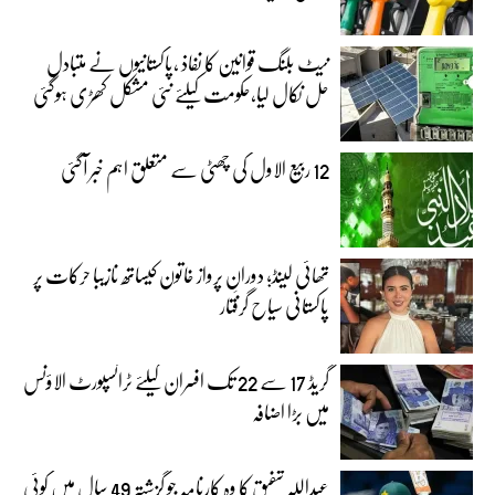
نیٹ بلنگ قوانین کا نفاذ ،پاکستانیوں نے متبادل
حل نکال لیا،حکومت کیلئے نئی مشکل کھڑی ہوگئی
12 ربیع الاول کی چھٹی سے متعلق اہم خبر آگئی
تھائی لینڈ؛ دورانِ پرواز خاتون کیساتھ نازیبا حرکات پر
پاکستانی سیاح گرفتار
گریڈ 17 سے 22 تک افسران کیلئے ٹرانسپورٹ الاؤنس
میں بڑا اضافہ
عبداللہ شفیق کا وہ کارنامہ جو گزشتہ 49 سال میں کوئی