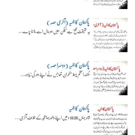
پاکستان کا المیہ (آخری حصہ)
یہ حقیقت تلخ ہے لیکن ہمیں بہرحال اسے ماننا پڑے…
پاکستان کا المیہ (دوسرا حصہ)
سکندراعظم پہلا حکمران تھا جس نے اپنے دور کی زیادہ…
پاکستان کا المیہ
شاہ جہاں 1626ء میں اپنے والد جہانگیر کے خلاف آخری…