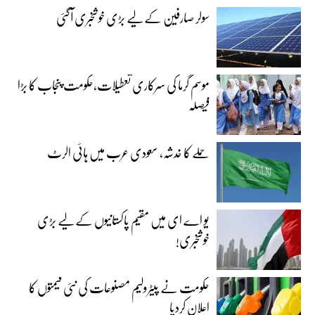
سولر صارفین کے لیے بڑی خوشخبری آگئی
موسم گرما کی سرکاری تعطیلات،حکومت پنجاب کا بڑا
فیصلہ
حملے کا خدشہ، سعودی عرب میں ہائی الرٹ
یو اے ای میں مقیم پاکستانیوں کے لیے بڑی
خوشخبری!
حکومت نے پیٹرولیم مصنوعات کی نئی قیمتوں کا
اعلان کردیا