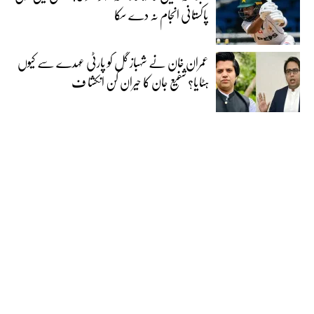
پاکستانی انجام نہ دے سکا
عمران خان نے شہباز گل کو پارٹی عہدے سے کیوں
ہٹایا؟ شفیع جان کا حیران کن انکشا ف