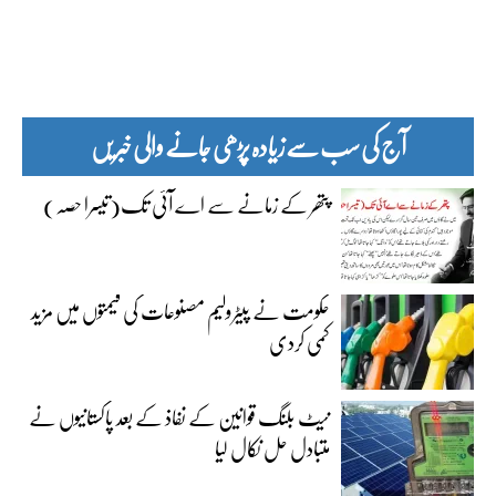
آج کی سب سے زیادہ پڑھی جانے والی خبریں
پتھر کے زمانے سے اے آئی تک(تیسرا حصہ)
حکومت نے پیٹرولیم مصنوعات کی قیمتوں میں مزید
کمی کردی
نیٹ بلنگ قوانین کے نفاذ کے بعد پاکستانیوں نے
متبادل حل نکال لیا