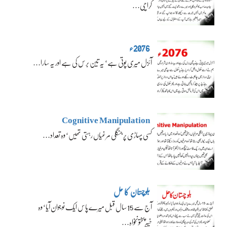
کراچی…
2076ء
آئزل میری پوتی ہے‘ یہ تین برس کی ہے اور یہ سارا…
Cognitive Manipulation
کسی پہاڑی پر جنگلی مرغیاں رہتی تھیں‘ وہ تعداد…
بلوچستان کا حل
آج سے 15 سال قبل میرے پاس ایک نوجوان آیا‘ وہ
خیبرپختونخواہ…