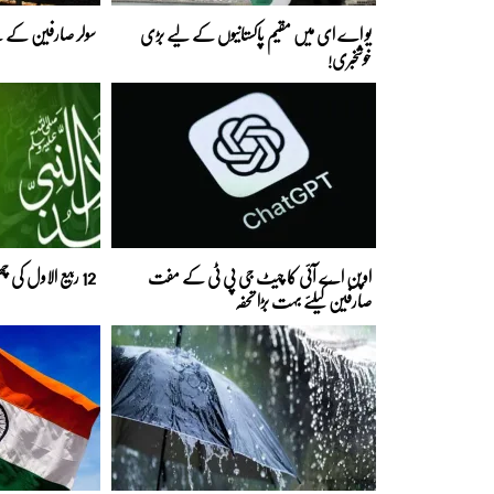
یو اے ای میں مقیم پاکستانیوں کے لیے بڑی
سولر صارفین کے لی
خوشخبری!
اوپن اے آئی کا چیٹ جی پی ٹی کے مفت
12 ربیع الاول کی چھٹی سے متعلق اہم خبر آگئی
صارفین کیلئے بہت بڑا تحفہ