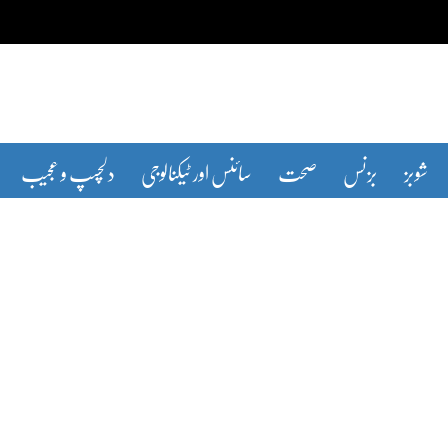
شوبز
بزنس
صحت
سائنس اور ٹیکنالوجی
دلچسپ و عجیب