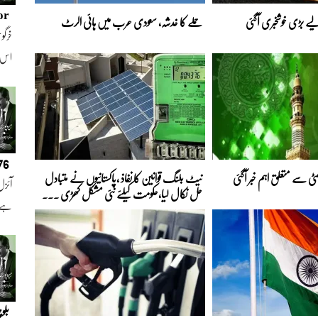
or
ے بڑی خوشخبری آگئی
حملے کا خدشہ، سعودی عرب میں ہائی الرٹ
خرگوش
اس
076
نیٹ بلنگ قوانین کا نفاذ ،پاکستانیوں نے متبادل
آئزل
حل نکال لیا،حکومت کیلئے نئی مشکل کھڑی ...
ہے ا
بلو