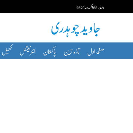
Ski
ہفتہ‬‮
،
08
اگست‬‮
2026
t
conten
صفحۂ اول
تازہ ترین
پاکستان
انٹرنیشنل
کھیل