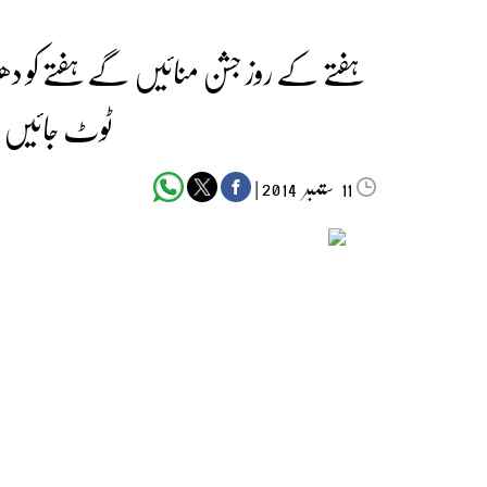
ہفتے کے روز جشن منائیں گے ہفتے کو دھرن
ٹوٹ جائیں 
ستمبر‬‮
|
2014
11