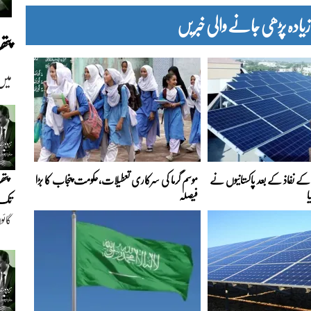
دہ پڑھی جانے والی خبریں
پت
میں
پتھ
ے نفاذ کے بعد پاکستانیوں نے
موسم گرما کی سرکاری تعطیلات،حکومت پنجاب کا بڑا
ا
فیصلہ
تک(
گائو
دیو