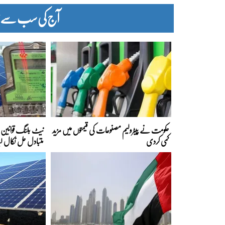
آج کی سب سے زیا
حکومت نے پیٹرولیم مصنوعات کی قیمتوں میں مزید
نیٹ بلنگ قوانین ک
کمی کردی
متبادل حل نکال لی