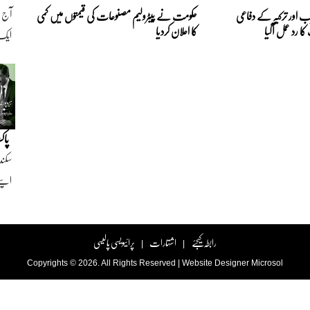
ب اور ترکیہ کے دفاعی
حکومت نے پیٹرولیم مصنوعات کی قیمتوں میں کمی
 رد عمل آگیا
کا اعلان کردیا
ایک ن
پاک
سکند
اپنے
رابطہ کیجئے
اشتہارات
پرائیویسی پالیسی
|
|
Copyrights © 2026. All Rights Reserved |
Website Designer
Microsol