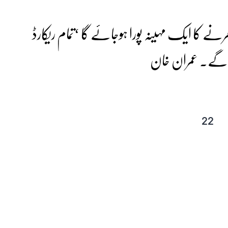
ے کا ایک مہینہ پورا ہوجائے گا ‘تمام ریکارڈ
گے۔ عمران خان