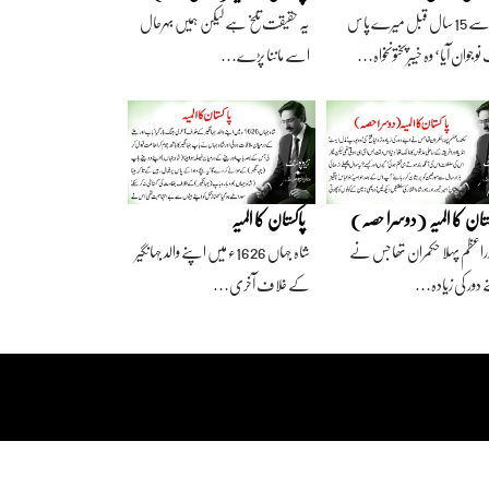
آج سے 15 سال قبل میرے پاس
یہ حقیقت تلخ ہے لیکن ہمیں بہرحال
وجوان آیا‘ وہ خیبرپختونخواہ…
اسے ماننا پڑے…
ستان کا المیہ (دوسرا حصہ)
پاکستان کا المیہ
راعظم پہلا حکمران تھا جس نے
شاہ جہاں 1626ء میں اپنے والد جہانگیر
 دور کی زیادہ…
کے خلاف آخری…