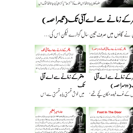
ھر کے زمانے سے اے آئی تک(تیسرا حصہ)
 نے گائوں میں صرف تین سال گزارے لیکن اس کی…
ر کے زمانے سے اے آئی
پتھر کے زمانے سے اے آئی
دوسرا حصہ)
تک
ں کے نوے فیصد مکان کچے تھے‘
میں خوش قسمتی یا بدقسمتی سے اس
اریں گارے…
نسل سے تعلق رکھتا…